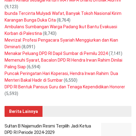
Klaim Rinaldi sebagai Ketum IKA FMIPA Unand Ditolak Alumni
(9,123)
Ibunda Tercinta Mulyadi Wafat, Banyak Tokoh Nasional Kirim
Karangan Bunga Duka Cita
(8,764)
Ambulans Sumbangan Warga Padang Ikut Bantu Evakuasi
Korban di Palestina
(8,743)
Mevrizal: Profesi Pengacara Syariah Menggiurkan dan Kian
Diminati
(8,091)
Menakar Peluang DPD RI Dapil Sumbar di Pemilu 2024
(7,141)
Memenuhi Syarat, Bacalon DPD RI Hendra Irwan Rahim Dinilai
Paling Siap
(6,594)
Puncak Peringatan Hari Koperasi, Hendra Irwan Rahim: Dua
Menteri Bakal Hadir di Sumbar
(6,550)
DPD RI Bentuk Pansus Guru dan Tenaga Kependidikan Honorer
(5,593)
Berita Lainnya
Sultan B Najamudin Resmi Terpilih Jadi Ketua
DPD RI Periode 2024-2029