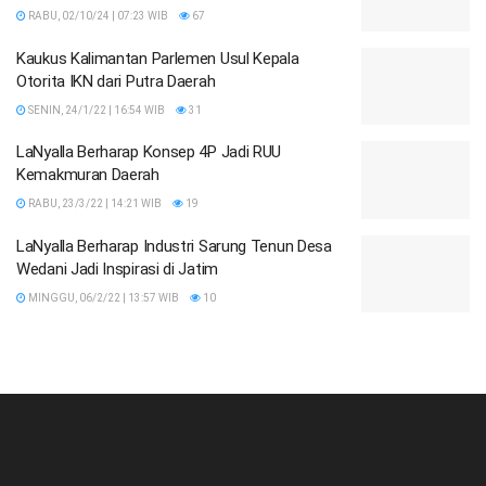
RABU, 02/10/24 | 07:23 WIB
67
Kaukus Kalimantan Parlemen Usul Kepala
Otorita IKN dari Putra Daerah
SENIN, 24/1/22 | 16:54 WIB
31
LaNyalla Berharap Konsep 4P Jadi RUU
Kemakmuran Daerah
RABU, 23/3/22 | 14:21 WIB
19
LaNyalla Berharap Industri Sarung Tenun Desa
Wedani Jadi Inspirasi di Jatim
MINGGU, 06/2/22 | 13:57 WIB
10