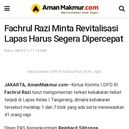
Fachrul Razi Minta Revitalisasi
Lapas Harus Segera Dipercepat
Rabu, 08/9/21 | 11:14 WIB
Ketua Komite I DPD RI Fachrul Razi. (Foto : dpd)
JAKARTA, AmanMakmur.com
—Ketua Komite I DPD RI
Fachrul Razi
turut mengomentari terkait kebakaran hebat
terjadi di Lapas Kelas I Tangerang, dimana kebakaran
tersebut melahap 1 dari 7 blok yang ada serta menewaskan
41 orang napi .
Dirjen PAS Kemenkumham
Reinhard Silitonga