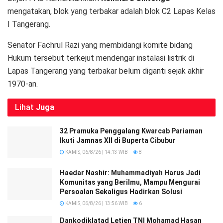
mengatakan, blok yang terbakar adalah blok C2 Lapas Kelas
I Tangerang.
Senator Fachrul Razi yang membidangi komite bidang
Hukum tersebut terkejut mendengar instalasi listrik di
Lapas Tangerang yang terbakar belum diganti sejak akhir
1970-an.
Lihat
Juga
32 Pramuka Penggalang Kwarcab Pariaman
Ikuti Jamnas XII di Buperta Cibubur
KAMIS, 06/8/26 | 14:13 WIB
8
Haedar Nashir: Muhammadiyah Harus Jadi
Komunitas yang Berilmu, Mampu Mengurai
Persoalan Sekaligus Hadirkan Solusi
KAMIS, 06/8/26 | 13:56 WIB
6
Dankodiklatad Letjen TNI Mohamad Hasan