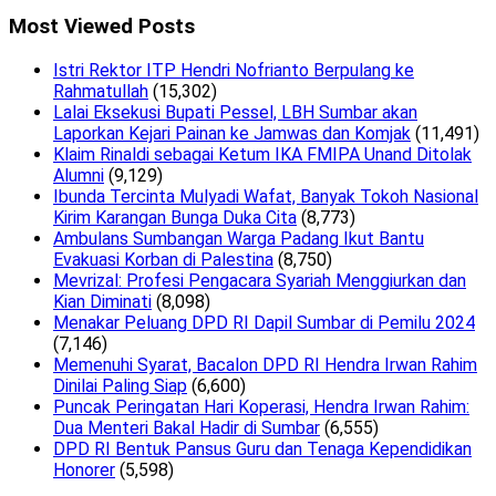
Most Viewed Posts
Istri Rektor ITP Hendri Nofrianto Berpulang ke
Rahmatullah
(15,302)
Lalai Eksekusi Bupati Pessel, LBH Sumbar akan
Laporkan Kejari Painan ke Jamwas dan Komjak
(11,491)
Klaim Rinaldi sebagai Ketum IKA FMIPA Unand Ditolak
Alumni
(9,129)
Ibunda Tercinta Mulyadi Wafat, Banyak Tokoh Nasional
Kirim Karangan Bunga Duka Cita
(8,773)
Ambulans Sumbangan Warga Padang Ikut Bantu
Evakuasi Korban di Palestina
(8,750)
Mevrizal: Profesi Pengacara Syariah Menggiurkan dan
Kian Diminati
(8,098)
Menakar Peluang DPD RI Dapil Sumbar di Pemilu 2024
(7,146)
Memenuhi Syarat, Bacalon DPD RI Hendra Irwan Rahim
Dinilai Paling Siap
(6,600)
Puncak Peringatan Hari Koperasi, Hendra Irwan Rahim:
Dua Menteri Bakal Hadir di Sumbar
(6,555)
DPD RI Bentuk Pansus Guru dan Tenaga Kependidikan
Honorer
(5,598)