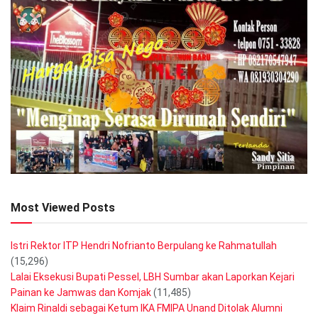
Most Viewed Posts
Istri Rektor ITP Hendri Nofrianto Berpulang ke Rahmatullah
(15,296)
Lalai Eksekusi Bupati Pessel, LBH Sumbar akan Laporkan Kejari
Painan ke Jamwas dan Komjak
(11,485)
Klaim Rinaldi sebagai Ketum IKA FMIPA Unand Ditolak Alumni