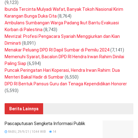
(9,123)
Ibunda Tercinta Mulyadi Wafat, Banyak Tokoh Nasional Kirim
Karangan Bunga Duka Cita
(8,764)
Ambulans Sumbangan Warga Padang Ikut Bantu Evakuasi
Korban di Palestina
(8,743)
Mevrizal: Profesi Pengacara Syariah Menggiurkan dan Kian
Diminati
(8,091)
Menakar Peluang DPD RI Dapil Sumbar di Pemilu 2024
(7,141)
Memenuhi Syarat, Bacalon DPD RI Hendra Irwan Rahim Dinilai
Paling Siap
(6,594)
Puncak Peringatan Hari Koperasi, Hendra Irwan Rahim: Dua
Menteri Bakal Hadir di Sumbar
(6,550)
DPD RI Bentuk Pansus Guru dan Tenaga Kependidikan Honorer
(5,593)
Berita Lainnya
Pascaputusan Sengketa Informasi Publik
RABU, 29/9/21 | 10:44 WIB
14