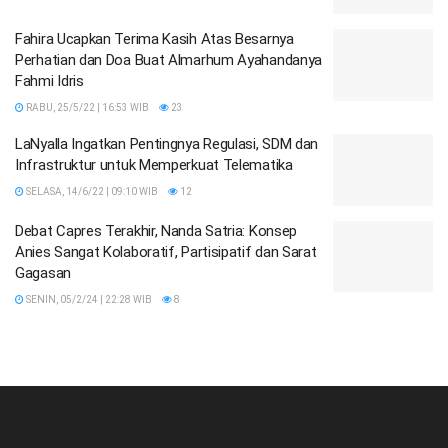
Fahira Ucapkan Terima Kasih Atas Besarnya
Perhatian dan Doa Buat Almarhum Ayahandanya
Fahmi Idris
RABU, 25/5/22 | 16:53 WIB
23
LaNyalla Ingatkan Pentingnya Regulasi, SDM dan
Infrastruktur untuk Memperkuat Telematika
SELASA, 14/6/22 | 09:10 WIB
12
Debat Capres Terakhir, Nanda Satria: Konsep
Anies Sangat Kolaboratif, Partisipatif dan Sarat
Gagasan
SENIN, 05/2/24 | 22:28 WIB
8