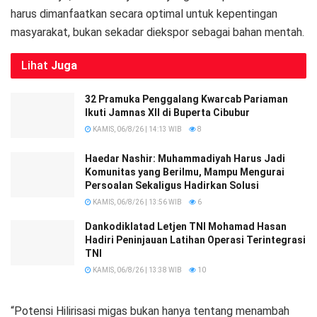
harus dimanfaatkan secara optimal untuk kepentingan
masyarakat, bukan sekadar diekspor sebagai bahan mentah.
Lihat
Juga
32 Pramuka Penggalang Kwarcab Pariaman
Ikuti Jamnas XII di Buperta Cibubur
KAMIS, 06/8/26 | 14:13 WIB
8
Haedar Nashir: Muhammadiyah Harus Jadi
Komunitas yang Berilmu, Mampu Mengurai
Persoalan Sekaligus Hadirkan Solusi
KAMIS, 06/8/26 | 13:56 WIB
6
Dankodiklatad Letjen TNI Mohamad Hasan
Hadiri Peninjauan Latihan Operasi Terintegrasi
TNI
KAMIS, 06/8/26 | 13:38 WIB
10
“Potensi Hilirisasi migas bukan hanya tentang menambah