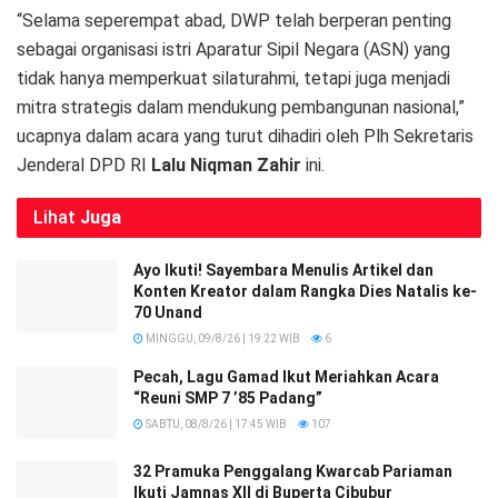
“Selama seperempat abad, DWP telah berperan penting
sebagai organisasi istri Aparatur Sipil Negara (ASN) yang
tidak hanya memperkuat silaturahmi, tetapi juga menjadi
mitra strategis dalam mendukung pembangunan nasional,”
ucapnya dalam acara yang turut dihadiri oleh Plh Sekretaris
Jenderal DPD RI
Lalu Niqman Zahir
ini.
Lihat
Juga
Ayo Ikuti! Sayembara Menulis Artikel dan
Konten Kreator dalam Rangka Dies Natalis ke-
70 Unand
MINGGU, 09/8/26 | 19:22 WIB
6
Pecah, Lagu Gamad Ikut Meriahkan Acara
“Reuni SMP 7 ’85 Padang”
SABTU, 08/8/26 | 17:45 WIB
107
32 Pramuka Penggalang Kwarcab Pariaman
Ikuti Jamnas XII di Buperta Cibubur