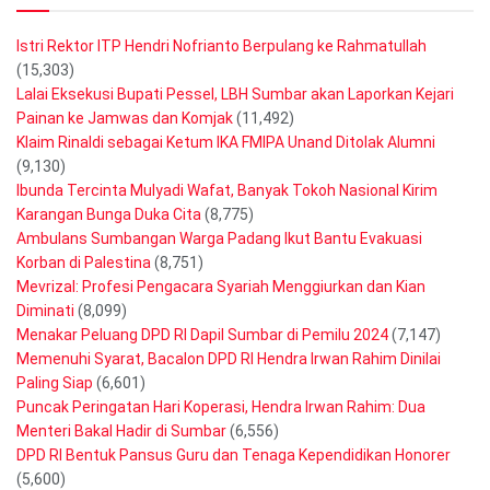
Istri Rektor ITP Hendri Nofrianto Berpulang ke Rahmatullah
(15,303)
Lalai Eksekusi Bupati Pessel, LBH Sumbar akan Laporkan Kejari
Painan ke Jamwas dan Komjak
(11,492)
Klaim Rinaldi sebagai Ketum IKA FMIPA Unand Ditolak Alumni
(9,130)
Ibunda Tercinta Mulyadi Wafat, Banyak Tokoh Nasional Kirim
Karangan Bunga Duka Cita
(8,775)
Ambulans Sumbangan Warga Padang Ikut Bantu Evakuasi
Korban di Palestina
(8,751)
Mevrizal: Profesi Pengacara Syariah Menggiurkan dan Kian
Diminati
(8,099)
Menakar Peluang DPD RI Dapil Sumbar di Pemilu 2024
(7,147)
Memenuhi Syarat, Bacalon DPD RI Hendra Irwan Rahim Dinilai
Paling Siap
(6,601)
Puncak Peringatan Hari Koperasi, Hendra Irwan Rahim: Dua
Menteri Bakal Hadir di Sumbar
(6,556)
DPD RI Bentuk Pansus Guru dan Tenaga Kependidikan Honorer
(5,600)