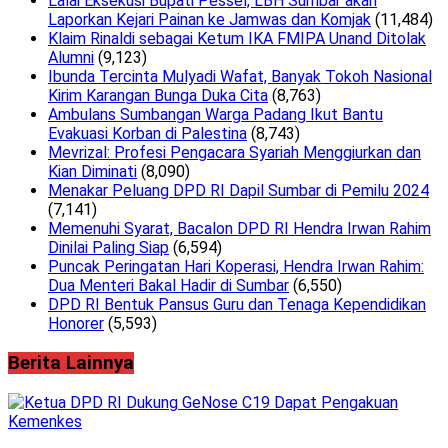
Lalai Eksekusi Bupati Pessel, LBH Sumbar akan
Laporkan Kejari Painan ke Jamwas dan Komjak
(11,484)
Klaim Rinaldi sebagai Ketum IKA FMIPA Unand Ditolak
Alumni
(9,123)
Ibunda Tercinta Mulyadi Wafat, Banyak Tokoh Nasional
Kirim Karangan Bunga Duka Cita
(8,763)
Ambulans Sumbangan Warga Padang Ikut Bantu
Evakuasi Korban di Palestina
(8,743)
Mevrizal: Profesi Pengacara Syariah Menggiurkan dan
Kian Diminati
(8,090)
Menakar Peluang DPD RI Dapil Sumbar di Pemilu 2024
(7,141)
Memenuhi Syarat, Bacalon DPD RI Hendra Irwan Rahim
Dinilai Paling Siap
(6,594)
Puncak Peringatan Hari Koperasi, Hendra Irwan Rahim:
Dua Menteri Bakal Hadir di Sumbar
(6,550)
DPD RI Bentuk Pansus Guru dan Tenaga Kependidikan
Honorer
(5,593)
Berita Lainnya