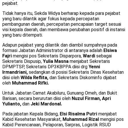
pejabat.
Tidak hanya itu, Sekda Widya berharap kepada para pejabat
yang baru dilantik agar fokus kepada percepatan
pembangunan daerah, percepatan pencapaian target sesuai
visi kepala daerah, dan membawa perubahan positif di instansi
yang baru ditempati.
Adapun pejabat yang dilantik dan diambil sumpahnya pada
formasi Jabatan Administrator di antaranya adalah
Elsiwa
Fajri
mengisi pos Sekretaris Disparpora,
Wardi
sebagai
Sekretaris Dispusip,
Yulia Masna
menjabat Sekretaris
DPMPTSP, Sekretaris DP3KBPPA diisi drg
Yenni
Irmandriani,
sedangkan di posisi Sekretaris Dinas Kesehatan
diisi oleh
Wilda Reflita,
dan Sekretaris Diskominfo dijabat
oleh
Muhammad Rifki.
Untuk Jabatan Camat Akabiluru, Gunuang Omeh, dan Bukit
Barisan, secara berurutan diisi oleh
Nuzul Firman, Apri
Yulianto,
dan
Jeki Mardonal.
Pada jabatan Kepala Bidang,
Elsi Risalma Putri
menjabat
Kabid Kesehatan Masyarakat,
Muhammad Rizal
mengisi pos
Kabid Perencanaan, Pelaporan, Sarpras, Logistik RSUD