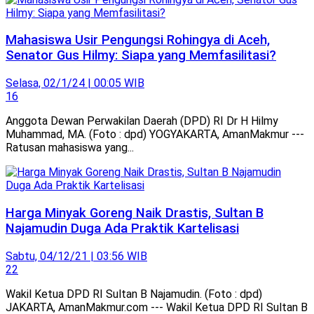
Mahasiswa Usir Pengungsi Rohingya di Aceh,
Senator Gus Hilmy: Siapa yang Memfasilitasi?
Selasa, 02/1/24 | 00:05 WIB
16
Anggota Dewan Perwakilan Daerah (DPD) RI Dr H Hilmy
Muhammad, MA. (Foto : dpd) YOGYAKARTA, AmanMakmur ---
Ratusan mahasiswa yang...
Harga Minyak Goreng Naik Drastis, Sultan B
Najamudin Duga Ada Praktik Kartelisasi
Sabtu, 04/12/21 | 03:56 WIB
22
Wakil Ketua DPD RI Sultan B Najamudin. (Foto : dpd)
JAKARTA, AmanMakmur.com --- Wakil Ketua DPD RI Sultan B