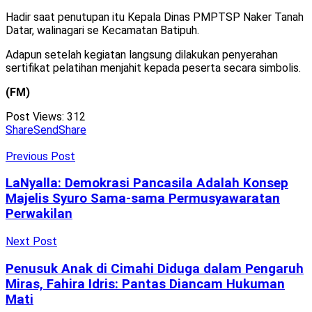
Hadir saat penutupan itu Kepala Dinas PMPTSP Naker Tanah
Datar, walinagari se Kecamatan Batipuh.
Adapun setelah kegiatan langsung dilakukan penyerahan
sertifikat pelatihan menjahit kepada peserta secara simbolis.
(FM)
Post Views:
312
Share
Send
Share
Previous Post
LaNyalla: Demokrasi Pancasila Adalah Konsep
Majelis Syuro Sama-sama Permusyawaratan
Perwakilan
Next Post
Penusuk Anak di Cimahi Diduga dalam Pengaruh
Miras, Fahira Idris: Pantas Diancam Hukuman
Mati