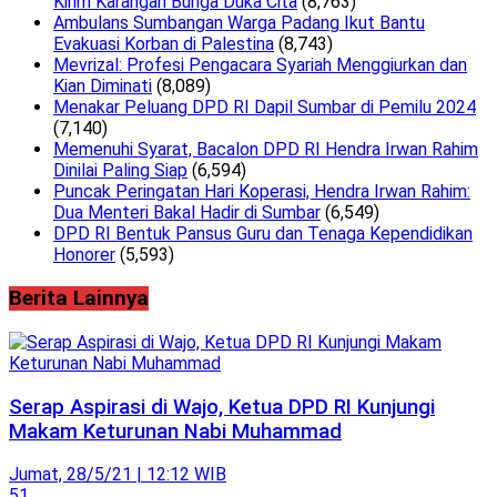
Kirim Karangan Bunga Duka Cita
(8,763)
Ambulans Sumbangan Warga Padang Ikut Bantu
Evakuasi Korban di Palestina
(8,743)
Mevrizal: Profesi Pengacara Syariah Menggiurkan dan
Kian Diminati
(8,089)
Menakar Peluang DPD RI Dapil Sumbar di Pemilu 2024
(7,140)
Memenuhi Syarat, Bacalon DPD RI Hendra Irwan Rahim
Dinilai Paling Siap
(6,594)
Puncak Peringatan Hari Koperasi, Hendra Irwan Rahim:
Dua Menteri Bakal Hadir di Sumbar
(6,549)
DPD RI Bentuk Pansus Guru dan Tenaga Kependidikan
Honorer
(5,593)
Berita Lainnya
Serap Aspirasi di Wajo, Ketua DPD RI Kunjungi
Makam Keturunan Nabi Muhammad
Jumat, 28/5/21 | 12:12 WIB
51