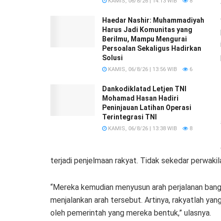
KAMIS, 06/8/26 | 14:13 WIB
8
Haedar Nashir: Muhammadiyah
Harus Jadi Komunitas yang
Berilmu, Mampu Mengurai
Persoalan Sekaligus Hadirkan
Solusi
KAMIS, 06/8/26 | 13:56 WIB
6
Dankodiklatad Letjen TNI
Mohamad Hasan Hadiri
Peninjauan Latihan Operasi
Terintegrasi TNI
KAMIS, 06/8/26 | 13:38 WIB
8
terjadi penjelmaan rakyat. Tidak sekedar perwakil
“Mereka kemudian menyusun arah perjalanan bang
menjalankan arah tersebut. Artinya, rakyatlah ya
oleh pemerintah yang mereka bentuk,” ulasnya.