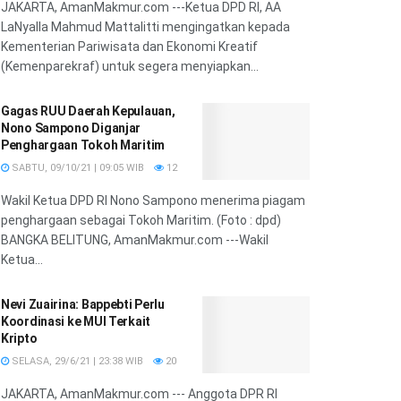
JAKARTA, AmanMakmur.com ---Ketua DPD RI, AA
LaNyalla Mahmud Mattalitti mengingatkan kepada
Kementerian Pariwisata dan Ekonomi Kreatif
(Kemenparekraf) untuk segera menyiapkan...
Gagas RUU Daerah Kepulauan,
Nono Sampono Diganjar
Penghargaan Tokoh Maritim
SABTU, 09/10/21 | 09:05 WIB
12
Wakil Ketua DPD RI Nono Sampono menerima piagam
penghargaan sebagai Tokoh Maritim. (Foto : dpd)
BANGKA BELITUNG, AmanMakmur.com ---Wakil
Ketua...
Nevi Zuairina: Bappebti Perlu
Koordinasi ke MUI Terkait
Kripto
SELASA, 29/6/21 | 23:38 WIB
20
JAKARTA, AmanMakmur.com --- Anggota DPR RI