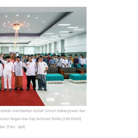
a setelah memberikan Kuliah Umum Kebangsaan dan
 Islam Negeri Kiai Haji Achmad Siddiq (UIN KHAS)
er. (Foto : dpd)