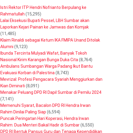
Istri Rektor ITP Hendri Nofrianto Berpulang ke
Rahmatullah
(15,295)
Lalai Eksekusi Bupati Pessel, LBH Sumbar akan
Laporkan Kejari Painan ke Jamwas dan Komjak
(11,485)
Klaim Rinaldi sebagai Ketum IKA FMIPA Unand Ditolak
Alumni
(9,123)
Ibunda Tercinta Mulyadi Wafat, Banyak Tokoh
Nasional Kirim Karangan Bunga Duka Cita
(8,764)
Ambulans Sumbangan Warga Padang Ikut Bantu
Evakuasi Korban di Palestina
(8,743)
Mevrizal: Profesi Pengacara Syariah Menggiurkan dan
Kian Diminati
(8,091)
Menakar Peluang DPD RI Dapil Sumbar di Pemilu 2024
(7,141)
Memenuhi Syarat, Bacalon DPD RI Hendra Irwan
Rahim Dinilai Paling Siap
(6,594)
Puncak Peringatan Hari Koperasi, Hendra Irwan
Rahim: Dua Menteri Bakal Hadir di Sumbar
(6,550)
DPD RI Bentuk Pansus Guru dan Tenaga Kependidikan