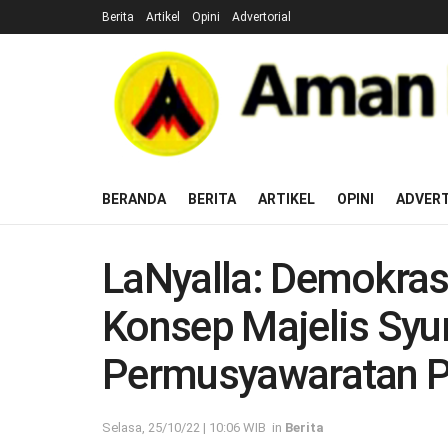
Berita
Artikel
Opini
Advertorial
BERANDA
BERITA
ARTIKEL
OPINI
ADVERT
LaNyalla: Demokras
Konsep Majelis Sy
Permusyawaratan P
Selasa, 25/10/22 | 10:06 WIB
in
Berita