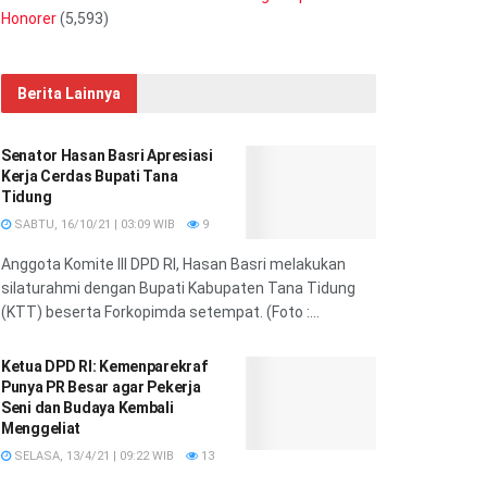
Honorer
(5,593)
Berita Lainnya
Senator Hasan Basri Apresiasi
Kerja Cerdas Bupati Tana
Tidung
SABTU, 16/10/21 | 03:09 WIB
9
Anggota Komite III DPD RI, Hasan Basri melakukan
silaturahmi dengan Bupati Kabupaten Tana Tidung
(KTT) beserta Forkopimda setempat. (Foto :...
Ketua DPD RI: Kemenparekraf
Punya PR Besar agar Pekerja
Seni dan Budaya Kembali
Menggeliat
SELASA, 13/4/21 | 09:22 WIB
13