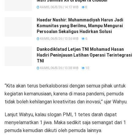
KAMIS, 06/8/26 | 14:13 WIB
8
Haedar Nashir: Muhammadiyah Harus Jadi
Komunitas yang Berilmu, Mampu Mengurai
Persoalan Sekaligus Hadirkan Solusi
KAMIS, 06/8/26 | 13:56 WIB
6
Dankodiklatad Letjen TNI Mohamad Hasan
Hadiri Peninjauan Latihan Operasi Terintegrasi
TNI
KAMIS, 06/8/26 | 13:38 WIB
10
“Kita akan terus berkaloborasi dengan semua pihak untuk
kegiatan kemanusiaan, karena di masa pandemi, pemuda
tidak boleh kehilangan kreativitas dan inovasi,” ujar Wahyu.
Lanjut Wahyu, kalau slogan PMI, 1 tetes darah dapat
menyelamatkan 1 jiwa. Maka sedikit saja semangat dari 1
pemuda kemudian diikuti oleh pemuda lainnya.