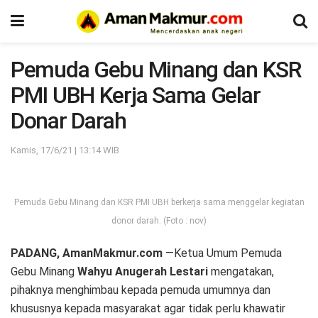
Pemuda Gebu Minang dan KSR
PMI UBH Kerja Sama Gelar
Donar Darah
Kamis, 17/6/21 | 13:14 WIB
Pemuda Gebu Minang dan KSR PMI UBH berkerja sama menggelar kegiatan
donor darah. (Foto : nov)
PADANG, AmanMakmur.com
—Ketua Umum Pemuda
Gebu Minang
Wahyu Anugerah Lestari
mengatakan,
pihaknya menghimbau kepada pemuda umumnya dan
khususnya kepada masyarakat agar tidak perlu khawatir