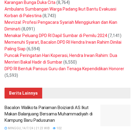
Karangan Bunga Duka Cita
(8,764)
Ambulans Sumbangan Warga Padang Ikut Bantu Evakuasi
Korban di Palestina
(8,743)
Mevrizal: Profesi Pengacara Syariah Menggiurkan dan Kian
Diminati
(8,091)
Menakar Peluang DPD RI Dapil Sumbar di Pemilu 2024
(7,141)
Memenuhi Syarat, Bacalon DPD RI Hendra Irwan Rahim Dinilai
Paling Siap
(6,594)
Puncak Peringatan Hari Koperasi, Hendra Irwan Rahim: Dua
Menteri Bakal Hadir di Sumbar
(6,550)
DPD RI Bentuk Pansus Guru dan Tenaga Kependidikan Honorer
(5,593)
Berita Lainnya
Bacalon Walikota Pariaman Boiziardi AS Ikut
Makan Balanjuang Bersama Muhammadiyah di
Kampung Baru Padusunan
MINGGU, 14/7/24 | 21:23 WIB
102