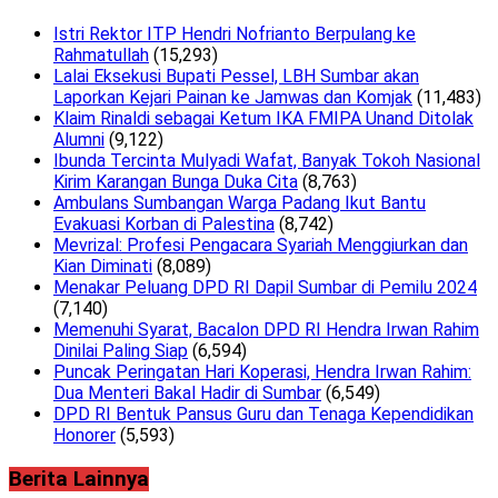
Istri Rektor ITP Hendri Nofrianto Berpulang ke
Rahmatullah
(15,293)
Lalai Eksekusi Bupati Pessel, LBH Sumbar akan
Laporkan Kejari Painan ke Jamwas dan Komjak
(11,483)
Klaim Rinaldi sebagai Ketum IKA FMIPA Unand Ditolak
Alumni
(9,122)
Ibunda Tercinta Mulyadi Wafat, Banyak Tokoh Nasional
Kirim Karangan Bunga Duka Cita
(8,763)
Ambulans Sumbangan Warga Padang Ikut Bantu
Evakuasi Korban di Palestina
(8,742)
Mevrizal: Profesi Pengacara Syariah Menggiurkan dan
Kian Diminati
(8,089)
Menakar Peluang DPD RI Dapil Sumbar di Pemilu 2024
(7,140)
Memenuhi Syarat, Bacalon DPD RI Hendra Irwan Rahim
Dinilai Paling Siap
(6,594)
Puncak Peringatan Hari Koperasi, Hendra Irwan Rahim:
Dua Menteri Bakal Hadir di Sumbar
(6,549)
DPD RI Bentuk Pansus Guru dan Tenaga Kependidikan
Honorer
(5,593)
Berita Lainnya