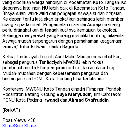
yang diberikan warga nahdliyin di Kecamatan Koto Tangah. Ke
depannya kita ingin NU lebih baik di Kecamatan Koto Tangah.
“Insya Allah, wirid-wirid dan pengajian Aswaja sudah berjalan.
Ke depan tentu kita akan tingkatkan sehingga lebih memberi
ruang kepada umat. Pengamalan nilai-nilai Aswaja memang
perlu ditingkatkan di tengah kuatnya kemajuan teknologi.
Sehingga masyarakat yang kurang memiliki benteng nilai-nilai
Aswaja mudah terpengaruh dengan pemahaman keagamaan
lainnya,” tutur Ridwan Tuanku Bagindo.
Ketua Tanfidziyah terpilih Asril Malin Marajo menambahkan,
sebagai pengurus Tanfidziyah MWCNU lebih fokus
pembenahan struktur pengurus ranting dan anak ranting.
Mudah-mudahan dengan kebersamaan pengurus dan
bimbingan dari PCNU Kota Padang bisa terlaksana.
Konferensi MWCNU Koto Tangah dihadiri Pimpinan Pondok
Pesantren Batang Kabung
Buya Mahyuddin
, tim Caretaker
PCNU Kota Padang
Irwandi
dan
Ahmad Syafruddin.
(Rel/AT)
Post Views:
438
Share
Send
Share