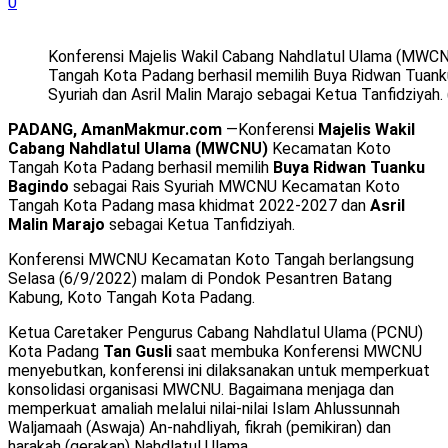
0
Konferensi Majelis Wakil Cabang Nahdlatul Ulama (MW
Tangah Kota Padang berhasil memilih Buya Ridwan Tuank
Syuriah dan Asril Malin Marajo sebagai Ketua Tanfidziyah. 
PADANG, AmanMakmur.com
—Konferensi
Majelis Wakil
Cabang Nahdlatul Ulama (MWCNU)
Kecamatan Koto
Tangah Kota Padang berhasil memilih
Buya Ridwan Tuanku
Bagindo
sebagai Rais Syuriah MWCNU Kecamatan Koto
Tangah Kota Padang masa khidmat 2022-2027 dan
Asril
Malin Marajo
sebagai Ketua Tanfidziyah.
Konferensi MWCNU Kecamatan Koto Tangah berlangsung
Selasa (6/9/2022) malam di Pondok Pesantren Batang
Kabung, Koto Tangah Kota Padang.
Ketua Caretaker Pengurus Cabang Nahdlatul Ulama (PCNU)
Kota Padang
Tan Gusli
saat membuka Konferensi MWCNU
menyebutkan, konferensi ini dilaksanakan untuk memperkuat
konsolidasi organisasi MWCNU. Bagaimana menjaga dan
memperkuat amaliah melalui nilai-nilai Islam Ahlussunnah
Waljamaah (Aswaja) An-nahdliyah, fikrah (pemikiran) dan
harakah (gerakan) Nahdlatul Ulama.