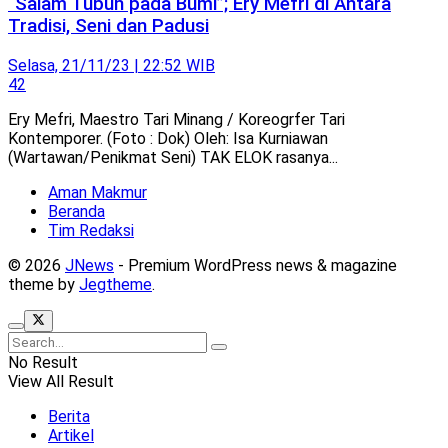
“Salam Tubuh pada Bumi”; Ery Mefri di Antara
Tradisi, Seni dan Padusi
Selasa, 21/11/23 | 22:52 WIB
42
Ery Mefri, Maestro Tari Minang / Koreogrfer Tari
Kontemporer. (Foto : Dok) Oleh: Isa Kurniawan
(Wartawan/Penikmat Seni) TAK ELOK rasanya...
Aman Makmur
Beranda
Tim Redaksi
© 2026
JNews
- Premium WordPress news & magazine
theme by
Jegtheme
.
No Result
View All Result
Berita
Artikel