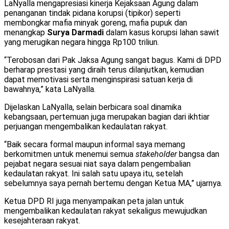
LaNyalla mengapresiasi kinerja Kejaksaan Agung dalam
penanganan tindak pidana korupsi (tipikor) seperti
membongkar mafia minyak goreng, mafia pupuk dan
menangkap
Surya Darmadi
dalam kasus korupsi lahan sawit
yang merugikan negara hingga Rp100 triliun.
“Terobosan dari Pak Jaksa Agung sangat bagus. Kami di DPD
berharap prestasi yang diraih terus dilanjutkan, kemudian
dapat memotivasi serta menginspirasi satuan kerja di
bawahnya,” kata LaNyalla.
Dijelaskan LaNyalla, selain berbicara soal dinamika
kebangsaan, pertemuan juga merupakan bagian dari ikhtiar
perjuangan mengembalikan kedaulatan rakyat.
“Baik secara formal maupun informal saya memang
berkomitmen untuk menemui semua
stakeholder
bangsa dan
pejabat negara sesuai niat saya dalam pengembalian
kedaulatan rakyat. Ini salah satu upaya itu, setelah
sebelumnya saya pernah bertemu dengan Ketua MA,” ujarnya.
Ketua DPD RI juga menyampaikan peta jalan untuk
mengembalikan kedaulatan rakyat sekaligus mewujudkan
kesejahteraan rakyat.