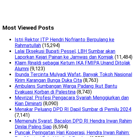
Most Viewed Posts
Istri Rektor ITP Hendri Nofrianto Berpulang ke
Rahmatullah
(15,294)
Lalai Eksekusi Bupati Pessel, LBH Sumbar akan
Laporkan Kejari Painan ke Jamwas dan Komjak
(11,484)
Klaim Rinaldi sebagai Ketum IKA FMIPA Unand Ditolak
Alumni
(9,123)
Ibunda Tercinta Mulyadi Wafat, Banyak Tokoh Nasional
Kirim Karangan Bunga Duka Cita
(8,763)
Ambulans Sumbangan Warga Padang Ikut Bantu
Evakuasi Korban di Palestina
(8,743)
Mevrizal: Profesi Pengacara Syariah Menggiurkan dan
Kian Diminati
(8,090)
Menakar Peluang DPD RI Dapil Sumbar di Pemilu 2024
(7,141)
Memenuhi Syarat, Bacalon DPD RI Hendra Irwan Rahim
Dinilai Paling Siap
(6,594)
Puncak Peringatan Hari Koperasi, Hendra Irwan Rahim: