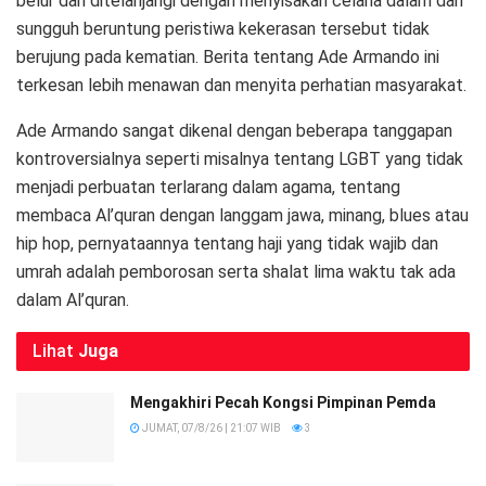
belur dan ditelanjangi dengan menyisakan celana dalam dan
sungguh beruntung peristiwa kekerasan tersebut tidak
berujung pada kematian. Berita tentang Ade Armando ini
terkesan lebih menawan dan menyita perhatian masyarakat.
Ade Armando sangat dikenal dengan beberapa tanggapan
kontroversialnya seperti misalnya tentang LGBT yang tidak
menjadi perbuatan terlarang dalam agama, tentang
membaca Al’quran dengan langgam jawa, minang, blues atau
hip hop, pernyataannya tentang haji yang tidak wajib dan
umrah adalah pemborosan serta shalat lima waktu tak ada
dalam Al’quran.
Lihat
Juga
Mengakhiri Pecah Kongsi Pimpinan Pemda
JUMAT, 07/8/26 | 21:07 WIB
3