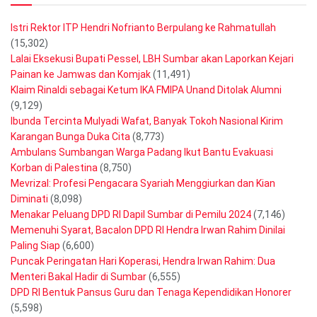
Istri Rektor ITP Hendri Nofrianto Berpulang ke Rahmatullah
(15,302)
Lalai Eksekusi Bupati Pessel, LBH Sumbar akan Laporkan Kejari
Painan ke Jamwas dan Komjak
(11,491)
Klaim Rinaldi sebagai Ketum IKA FMIPA Unand Ditolak Alumni
(9,129)
Ibunda Tercinta Mulyadi Wafat, Banyak Tokoh Nasional Kirim
Karangan Bunga Duka Cita
(8,773)
Ambulans Sumbangan Warga Padang Ikut Bantu Evakuasi
Korban di Palestina
(8,750)
Mevrizal: Profesi Pengacara Syariah Menggiurkan dan Kian
Diminati
(8,098)
Menakar Peluang DPD RI Dapil Sumbar di Pemilu 2024
(7,146)
Memenuhi Syarat, Bacalon DPD RI Hendra Irwan Rahim Dinilai
Paling Siap
(6,600)
Puncak Peringatan Hari Koperasi, Hendra Irwan Rahim: Dua
Menteri Bakal Hadir di Sumbar
(6,555)
DPD RI Bentuk Pansus Guru dan Tenaga Kependidikan Honorer
(5,598)