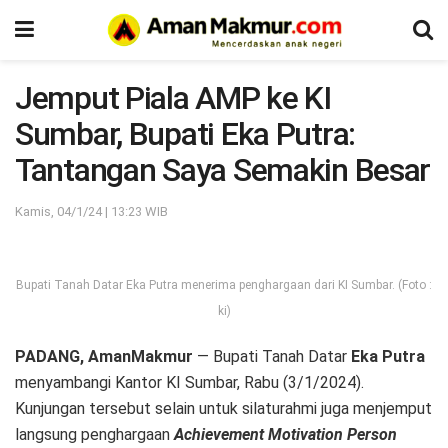
Jemput Piala AMP ke KI
Sumbar, Bupati Eka Putra:
Tantangan Saya Semakin Besar
Kamis, 04/1/24 | 13:23 WIB
Bupati Tanah Datar Eka Putra menerima penghargaan dari KI Sumbar. (Foto :
ki)
PADANG, AmanMakmur
— Bupati Tanah Datar
Eka Putra
menyambangi Kantor KI Sumbar, Rabu (3/1/2024).
Kunjungan tersebut selain untuk silaturahmi juga menjemput
langsung penghargaan
Achievement Motivation Person