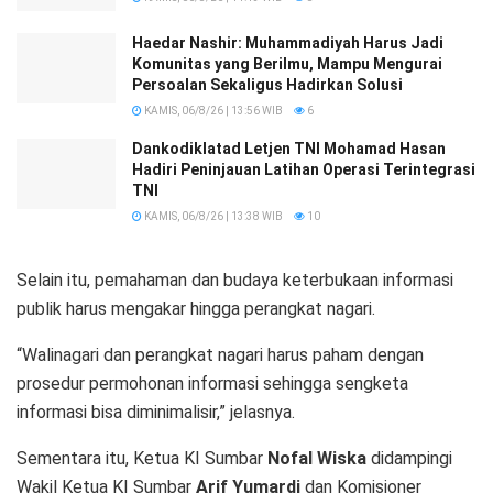
Haedar Nashir: Muhammadiyah Harus Jadi
Komunitas yang Berilmu, Mampu Mengurai
Persoalan Sekaligus Hadirkan Solusi
KAMIS, 06/8/26 | 13:56 WIB
6
Dankodiklatad Letjen TNI Mohamad Hasan
Hadiri Peninjauan Latihan Operasi Terintegrasi
TNI
KAMIS, 06/8/26 | 13:38 WIB
10
Selain itu, pemahaman dan budaya keterbukaan informasi
publik harus mengakar hingga perangkat nagari.
“Walinagari dan perangkat nagari harus paham dengan
prosedur permohonan informasi sehingga sengketa
informasi bisa diminimalisir,” jelasnya.
Sementara itu, Ketua KI Sumbar
Nofal Wiska
didampingi
Wakil Ketua KI Sumbar
Arif Yumardi
dan Komisioner