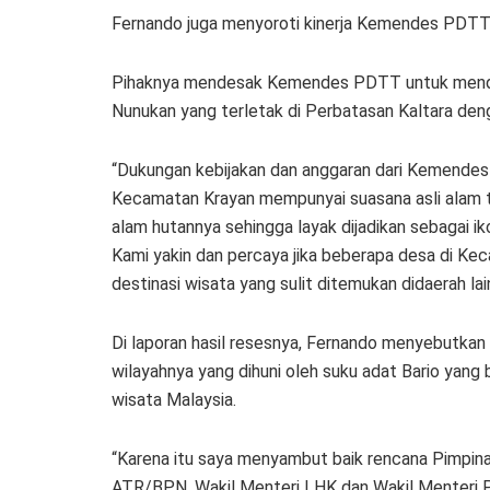
Fernando juga menyoroti kinerja Kemendes PDTT di
Pihaknya mendesak Kemendes PDTT untuk mendu
Nunukan yang terletak di Perbatasan Kaltara deng
“Dukungan kebijakan dan anggaran dari Kemende
Kecamatan Krayan mempunyai suasana asli alam 
alam hutannya sehingga layak dijadikan sebagai ik
Kami yakin dan percaya jika beberapa desa di Ke
destinasi wisata yang sulit ditemukan didaerah lai
Di laporan hasil resesnya, Fernando menyebutkan
wilayahnya yang dihuni oleh suku adat Bario yan
wisata Malaysia.
“Karena itu saya menyambut baik rencana Pimpi
ATR/BPN, Wakil Menteri LHK dan Wakil Menteri 