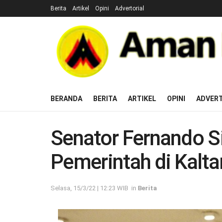
Berita
Artikel
Opini
Advertorial
BERANDA
BERITA
ARTIKEL
OPINI
ADVERT
Senator Fernando Si
Pemerintah di Kalta
Selasa, 15/3/22 | 12:23 WIB
in
Berita