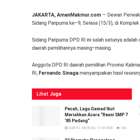
JAKARTA, AmanMakmur.com
— Dewan Perwakil
Sidang Paripurna ke–9, Selasa (15/3), di Komplek
Sidang Paripurna DPD RI ini salah satunya adala
daerah pemilihannya masing–masing.
Anggota DPD RI daerah pemilihan Provinsi Kalima
RI,
Fernando Sinaga
menyampaikan hasil resesnya
Lihat
Juga
Pecah, Lagu Gamad Ikut
Meriahkan Acara “Reuni SMP 7
’85 Padang”
SABTU, 08/8/26 | 17:45 WIB
106