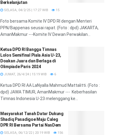
Berkelanjutan
SELASA, 04/2/25 | 17:27 WIB
15
Foto bersama Komite IV DPD RI dengan Menteri
PPN/Bappenas seusai rapat. (Foto : dpd) JAKARTA,
AmanMakmur ---Komite IV Dewan Perwakilan...
Ketua DPD RI Bangga Timnas
Lolos Semifinal Piala Asia U-23,
Doakan Juara dan Berlaga di
Olimpiade Paris 2024
JUMAT, 26/4/24 | 15:19 WIB
6
Ketua DPD RI AA LaNyalla Mahmud Mattalitti. (Foto :
dpd) JAWA TIMUR, AmanMakmur --- Keberhasilan
Timnas Indonesia U-23 melenggang ke...
Masyarakat Tanah Datar Dukung
Shadiq Pasadigoe Maju Caleg
DPR RI Bersama Partai NasDem
SELASA, 06/12/22 | 20:19 WIB
156