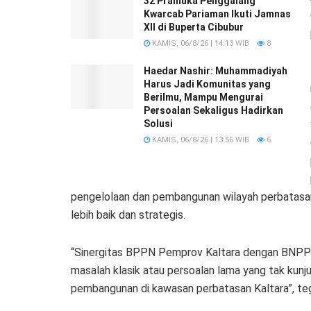
32 Pramuka Penggalang
Kwarcab Pariaman Ikuti Jamnas
XII di Buperta Cibubur
KAMIS, 06/8/26 | 14:13 WIB
8
Haedar Nashir: Muhammadiyah
Harus Jadi Komunitas yang
Berilmu, Mampu Mengurai
Persoalan Sekaligus Hadirkan
Solusi
KAMIS, 06/8/26 | 13:56 WIB
6
pengelolaan dan pembangunan wilayah perbatasa
lebih baik dan strategis.
“Sinergitas BPPN Pemprov Kaltara dengan BNPP
masalah klasik atau persoalan lama yang tak kunjun
pembangunan di kawasan perbatasan Kaltara”, te