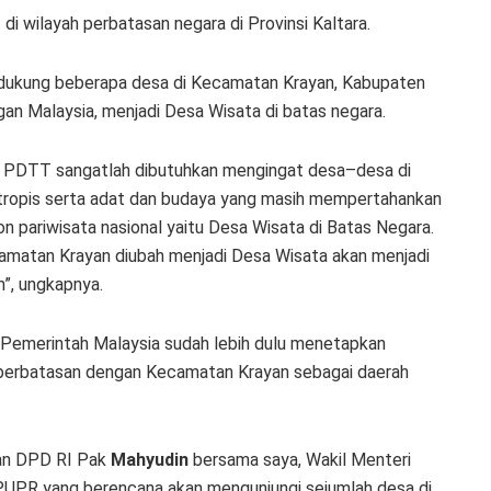
 wilayah perbatasan negara di Provinsi Kaltara.
kung beberapa desa di Kecamatan Krayan, Kabupaten
an Malaysia, menjadi Desa Wisata di batas negara.
s PDTT sangatlah dibutuhkan mengingat desa–desa di
tropis serta adat dan budaya yang masih mempertahankan
on pariwisata nasional yaitu Desa Wisata di Batas Negara.
camatan Krayan diubah menjadi Desa Wisata akan menjadi
n”, ungkapnya.
 Pemerintah Malaysia sudah lebih dulu menetapkan
g berbatasan dengan Kecamatan Krayan sebagai daerah
nan DPD RI Pak
Mahyudin
bersama saya, Wakil Menteri
PUPR yang berencana akan mengunjungi sejumlah desa di