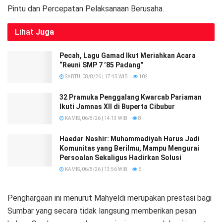
Pintu dan Percepatan Pelaksanaan Berusaha.
Lihat
Juga
Pecah, Lagu Gamad Ikut Meriahkan Acara
“Reuni SMP 7 ’85 Padang”
SABTU, 08/8/26 | 17:45 WIB
102
32 Pramuka Penggalang Kwarcab Pariaman
Ikuti Jamnas XII di Buperta Cibubur
KAMIS, 06/8/26 | 14:13 WIB
8
Haedar Nashir: Muhammadiyah Harus Jadi
Komunitas yang Berilmu, Mampu Mengurai
Persoalan Sekaligus Hadirkan Solusi
KAMIS, 06/8/26 | 13:56 WIB
6
Penghargaan ini menurut Mahyeldi merupakan prestasi bagi
Sumbar yang secara tidak langsung memberikan pesan