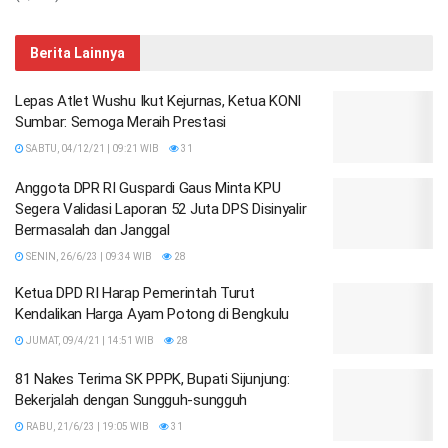
Berita Lainnya
Lepas Atlet Wushu Ikut Kejurnas, Ketua KONI
Sumbar: Semoga Meraih Prestasi
SABTU, 04/12/21 | 09:21 WIB
31
Anggota DPR RI Guspardi Gaus Minta KPU
Segera Validasi Laporan 52 Juta DPS Disinyalir
Bermasalah dan Janggal
SENIN, 26/6/23 | 09:34 WIB
28
Ketua DPD RI Harap Pemerintah Turut
Kendalikan Harga Ayam Potong di Bengkulu
JUMAT, 09/4/21 | 14:51 WIB
28
81 Nakes Terima SK PPPK, Bupati Sijunjung:
Bekerjalah dengan Sungguh-sungguh
RABU, 21/6/23 | 19:05 WIB
31