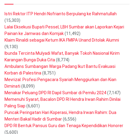
Istri Rektor ITP Hendri Nofrianto Berpulang ke Rahmatullah
(15,303)
Lalai Eksekusi Bupati Pessel, LBH Sumbar akan Laporkan Kejari
Painan ke Jamwas dan Komjak
(11,492)
Klaim Rinaldi sebagai Ketum IKA FMIPA Unand Ditolak Alumni
(9,130)
Ibunda Tercinta Mulyadi Wafat, Banyak Tokoh Nasional Kirim
Karangan Bunga Duka Cita
(8,774)
Ambulans Sumbangan Warga Padang Ikut Bantu Evakuasi
Korban di Palestina
(8,751)
Mevrizal: Profesi Pengacara Syariah Menggiurkan dan Kian
Diminati
(8,099)
Menakar Peluang DPD RI Dapil Sumbar di Pemilu 2024
(7,147)
Memenuhi Syarat, Bacalon DPD RI Hendra Irwan Rahim Dinilai
Paling Siap
(6,601)
Puncak Peringatan Hari Koperasi, Hendra Irwan Rahim: Dua
Menteri Bakal Hadir di Sumbar
(6,556)
DPD RI Bentuk Pansus Guru dan Tenaga Kependidikan Honorer
(5,600)