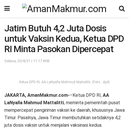
Jatim Butuh 4,2 Juta Dosis
untuk Vaksin Kedua, Ketua DPD
RI Minta Pasokan Dipercepat
Selasa, 03/8/21 | 11:17 WIB
Ketua DPD RI, AA LaNyalla Mahmud Mattalitti. (Foto : dpd)
JAKARTA, AmanMakmur.com-
–Ketua DPD RI,
AA
LaNyalla Mahmud Mattalitti
, meminta pemerintah pusat
mempercepat pengiriman vaksin ke daerah, khususnya Jawa
Timur. Pasalnya, Jawa Timur membutuhkan setidaknya 4,2
juta dosis vaksin untuk menjalani vaksinasi kedua.