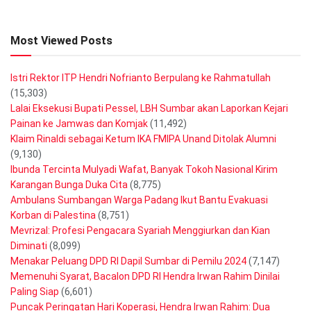
Most Viewed Posts
Istri Rektor ITP Hendri Nofrianto Berpulang ke Rahmatullah
(15,303)
Lalai Eksekusi Bupati Pessel, LBH Sumbar akan Laporkan Kejari
Painan ke Jamwas dan Komjak
(11,492)
Klaim Rinaldi sebagai Ketum IKA FMIPA Unand Ditolak Alumni
(9,130)
Ibunda Tercinta Mulyadi Wafat, Banyak Tokoh Nasional Kirim
Karangan Bunga Duka Cita
(8,775)
Ambulans Sumbangan Warga Padang Ikut Bantu Evakuasi
Korban di Palestina
(8,751)
Mevrizal: Profesi Pengacara Syariah Menggiurkan dan Kian
Diminati
(8,099)
Menakar Peluang DPD RI Dapil Sumbar di Pemilu 2024
(7,147)
Memenuhi Syarat, Bacalon DPD RI Hendra Irwan Rahim Dinilai
Paling Siap
(6,601)
Puncak Peringatan Hari Koperasi, Hendra Irwan Rahim: Dua