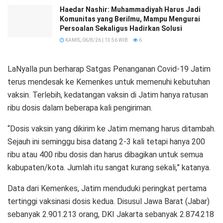
Haedar Nashir: Muhammadiyah Harus Jadi
Komunitas yang Berilmu, Mampu Mengurai
Persoalan Sekaligus Hadirkan Solusi
KAMIS, 06/8/26 | 13:56 WIB
6
LaNyalla pun berharap Satgas Penanganan Covid-19 Jatim
terus mendesak ke Kemenkes untuk memenuhi kebutuhan
vaksin. Terlebih, kedatangan vaksin di Jatim hanya ratusan
ribu dosis dalam beberapa kali pengiriman.
“Dosis vaksin yang dikirim ke Jatim memang harus ditambah.
Sejauh ini seminggu bisa datang 2-3 kali tetapi hanya 200
ribu atau 400 ribu dosis dan harus dibagikan untuk semua
kabupaten/kota. Jumlah itu sangat kurang sekali,” katanya.
Data dari Kemenkes, Jatim menduduki peringkat pertama
tertinggi vaksinasi dosis kedua. Disusul Jawa Barat (Jabar)
sebanyak 2.901.213 orang, DKI Jakarta sebanyak 2.874.218