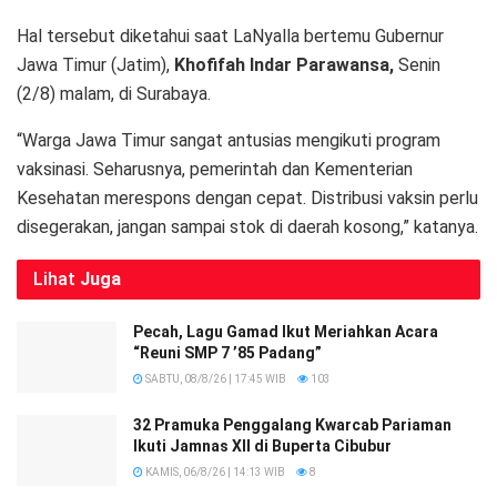
Hal tersebut diketahui saat LaNyalla bertemu Gubernur
Jawa Timur (Jatim),
Khofifah Indar Parawansa,
Senin
(2/8) malam, di Surabaya.
“Warga Jawa Timur sangat antusias mengikuti program
vaksinasi. Seharusnya, pemerintah dan Kementerian
Kesehatan merespons dengan cepat. Distribusi vaksin perlu
disegerakan, jangan sampai stok di daerah kosong,” katanya.
Lihat
Juga
Pecah, Lagu Gamad Ikut Meriahkan Acara
“Reuni SMP 7 ’85 Padang”
SABTU, 08/8/26 | 17:45 WIB
103
32 Pramuka Penggalang Kwarcab Pariaman
Ikuti Jamnas XII di Buperta Cibubur
KAMIS, 06/8/26 | 14:13 WIB
8