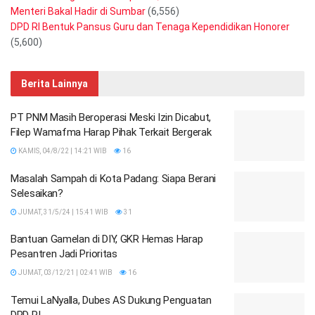
Menteri Bakal Hadir di Sumbar
(6,556)
DPD RI Bentuk Pansus Guru dan Tenaga Kependidikan Honorer
(5,600)
Berita Lainnya
PT PNM Masih Beroperasi Meski Izin Dicabut,
Filep Wamafma Harap Pihak Terkait Bergerak
KAMIS, 04/8/22 | 14:21 WIB
16
Masalah Sampah di Kota Padang: Siapa Berani
Selesaikan?
JUMAT, 31/5/24 | 15:41 WIB
31
Bantuan Gamelan di DIY, GKR Hemas Harap
Pesantren Jadi Prioritas
JUMAT, 03/12/21 | 02:41 WIB
16
Temui LaNyalla, Dubes AS Dukung Penguatan
DPD RI