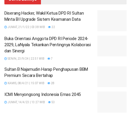
Diserang Hacker, Wakil Ketua DPD RI Sultan
Minta BI Upgrade Sistem Keamanan Data
JUMAT, 21/1/22 | 03:38 WIB
22
Buka Orientasi Anggota DPD RI Periode 2024-
2029, LaNyala Tekankan Pentingnya Kolaborasi
dan Sinergi
SENIN, 23/9/24 | 22:51 WIB
7
Sultan B Najamudin Harap Penghapusan BBM
Premium Secara Bertahap
KAMIS, 08/4/21 | 15:07 WIB
28
ICMI Menyongsong Indonesia Emas 2045
JUMAT, 14/4/23 | 13:27 WIB
53