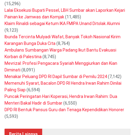
(15,296)
Lalai Eksekusi Bupati Pessel, LBH Sumbar akan Laporkan Kejari
Painan ke Jamwas dan Komjak
(11,485)
Klaim Rinaldi sebagai Ketum IKA FMIPA Unand Ditolak Alumni
(9,123)
Ibunda Tercinta Mulyadi Wafat, Banyak Tokoh Nasional Kirim
Karangan Bunga Duka Cita
(8,764)
Ambulans Sumbangan Warga Padang Ikut Bantu Evakuasi
Korban di Palestina
(8,745)
Mevrizal: Profesi Pengacara Syariah Menggiurkan dan Kian
Diminati
(8,091)
Menakar Peluang DPD RI Dapil Sumbar di Pemilu 2024
(7,142)
Memenuhi Syarat, Bacalon DPD RI Hendra Irwan Rahim Dinilai
Paling Siap
(6,594)
Puncak Peringatan Hari Koperasi, Hendra Irwan Rahim: Dua
Menteri Bakal Hadir di Sumbar
(6,550)
DPD RI Bentuk Pansus Guru dan Tenaga Kependidikan Honorer
(5,593)
Berita Lainnya