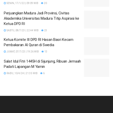
SENIN, 17/1/22 | 09:09 WIB
20
Perjuangkan Madura Jadi Provinsi, Civitas
Akademika Universitas Madura Titip Aspirasi ke
Ketua DPD RI
SABTU, 08/7/23 | 22:44 WIB
23
Ketua Komite III DPD RI Hasan Basri Kecam
Pembakaran Al Quran di Swedia
JUMAT, 07/7/23 | 19:26 WIB
13
Salat Idul Fitri 1445H di Sijunjung, Ribuan Jemaah
Padati Lapangan M Yamin
RABU, 10/4/24 | 21:35 WIB
6