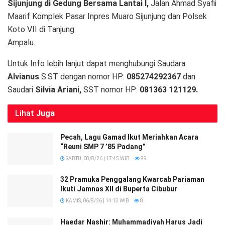
Sijunjung di Gedung Bersama Lantai I,
Jalan Ahmad Syafii
Maarif Komplek Pasar Inpres Muaro Sijunjung dan Polsek
Koto VII di Tanjung
Ampalu.
Untuk Info lebih lanjut dapat menghubungi Saudara
Alvianus
S.ST dengan nomor HP:
085274292367
dan
Saudari
Silvia Ariani,
SST nomor HP:
081363 121129.
Lihat
Juga
Pecah, Lagu Gamad Ikut Meriahkan Acara
“Reuni SMP 7 ’85 Padang”
SABTU, 08/8/26 | 17:45 WIB
99
32 Pramuka Penggalang Kwarcab Pariaman
Ikuti Jamnas XII di Buperta Cibubur
KAMIS, 06/8/26 | 14:13 WIB
8
Haedar Nashir: Muhammadiyah Harus Jadi