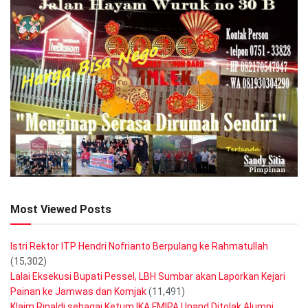
Most Viewed Posts
Istri Rektor ITP Hendri Nofrianto Berpulang ke Rahmatullah
(15,302)
Lalai Eksekusi Bupati Pessel, LBH Sumbar akan Laporkan Kejari
Painan ke Jamwas dan Komjak
(11,491)
Klaim Rinaldi sebagai Ketum IKA FMIPA Unand Ditolak Alumni