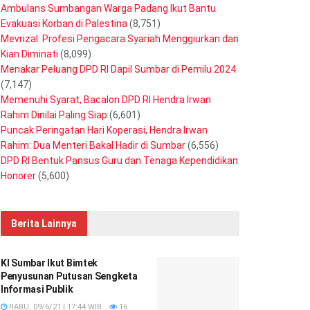
Ambulans Sumbangan Warga Padang Ikut Bantu
Evakuasi Korban di Palestina
(8,751)
Mevrizal: Profesi Pengacara Syariah Menggiurkan dan
Kian Diminati
(8,099)
Menakar Peluang DPD RI Dapil Sumbar di Pemilu 2024
(7,147)
Memenuhi Syarat, Bacalon DPD RI Hendra Irwan
Rahim Dinilai Paling Siap
(6,601)
Puncak Peringatan Hari Koperasi, Hendra Irwan
Rahim: Dua Menteri Bakal Hadir di Sumbar
(6,556)
DPD RI Bentuk Pansus Guru dan Tenaga Kependidikan
Honorer
(5,600)
Berita Lainnya
KI Sumbar Ikut Bimtek
Penyusunan Putusan Sengketa
Informasi Publik
RABU, 09/6/21 | 17:44 WIB
16