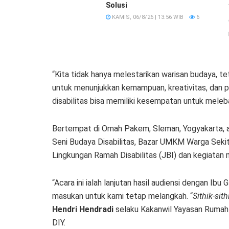
Solusi
KAMIS, 06/8/26 | 13:56 WIB
6
“Kita tidak hanya melestarikan warisan budaya, t
untuk menunjukkan kemampuan, kreativitas, dan 
disabilitas bisa memiliki kesempatan untuk melebar
Bertempat di Omah Pakem, Sleman, Yogyakarta, a
Seni Budaya Disabilitas, Bazar UMKM Warga Sekitar
Lingkungan Ramah Disabilitas (JBI) dan kegiatan m
“Acara ini ialah lanjutan hasil audiensi dengan Ib
masukan untuk kami tetap melangkah. “
Sithik-sit
Hendri Hendradi
selaku Kakanwil Yayasan Ruma
DIY.