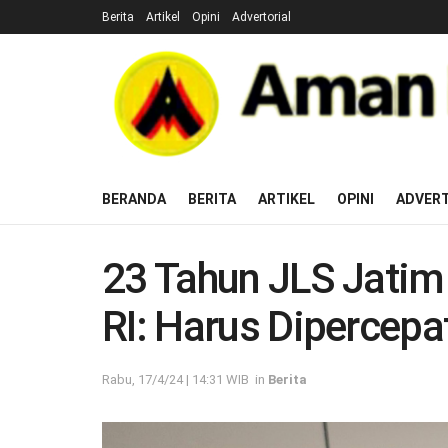
Berita
Artikel
Opini
Advertorial
BERANDA
BERITA
ARTIKEL
OPINI
ADVERT
23 Tahun JLS Jatim
RI: Harus Dipercepa
Rabu, 17/4/24 | 14:31 WIB
in
Berita