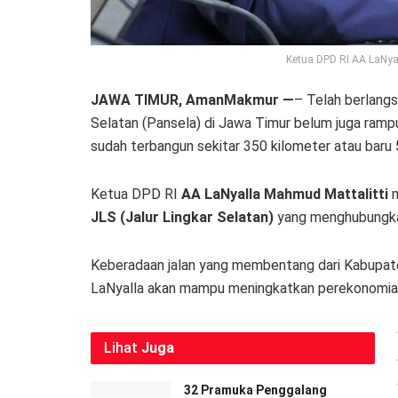
Ketua DPD RI AA LaNyal
JAWA TIMUR, AmanMakmur —
– Telah berlang
Selatan (Pansela) di Jawa Timur belum juga ram
sudah terbangun sekitar 350 kilometer atau baru 
Ketua DPD RI
AA LaNyalla Mahmud Mattalitti
m
JLS (Jalur Lingkar Selatan)
yang menghubungkan
Keberadaan jalan yang membentang dari Kabupate
LaNyalla akan mampu meningkatkan perekonomian 
Lihat
Juga
32 Pramuka Penggalang