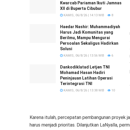
Kwarcab Pariaman Ikuti Jamnas
XII di Buperta Cibubur
KAMIS, 06/8/26 | 14:13 WIB
8
Haedar Nashir: Muhammadiyah
Harus Jadi Komunitas yang
Berilmu, Mampu Mengurai
Persoalan Sekaligus Hadirkan
Solusi
KAMIS, 06/8/26 | 13:56 WIB
6
Dankodiklatad Letjen TNI
Mohamad Hasan Hadiri
Peninjauan Latihan Operasi
Terintegrasi TNI
KAMIS, 06/8/26 | 13:38 WIB
10
Karena itulah, percepatan pembangunan proyek ja
harus menjadi prioritas. Dilanjutkan LaNyalla, pe