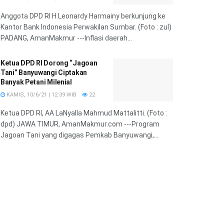
Anggota DPD RI H Leonardy Harmainy berkunjung ke
Kantor Bank Indonesia Perwakilan Sumbar. (Foto : zul)
PADANG, AmanMakmur ---Inflasi daerah...
Ketua DPD RI Dorong “Jagoan
Tani” Banyuwangi Ciptakan
Banyak Petani Milenial
KAMIS, 10/6/21 | 12:39 WIB
22
Ketua DPD RI, AA LaNyalla Mahmud Mattalitti. (Foto :
dpd) JAWA TIMUR, AmanMakmur.com ---Program
Jagoan Tani yang digagas Pemkab Banyuwangi,...