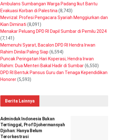
Ambulans Sumbangan Warga Padang Ikut Bantu
Evakuasi Korban di Palestina
(8,743)
Mevrizal: Profesi Pengacara Syariah Menggiurkan dan
Kian Diminati
(8,091)
Menakar Peluang DPD RI Dapil Sumbar di Pemilu 2024
(7,141)
Memenuhi Syarat, Bacalon DPD RI Hendra Irwan
Rahim Dinilai Paling Siap
(6,594)
Puncak Peringatan Hari Koperasi, Hendra Irwan
Rahim: Dua Menteri Bakal Hadir di Sumbar
(6,550)
DPD RI Bentuk Pansus Guru dan Tenaga Kependidikan
Honorer
(5,593)
Berita Lainnya
Adminduk Indonesia Bukan
Tertinggal, Prof Djohermansyah
Djohan: Hanya Belum
Terorkestrasi