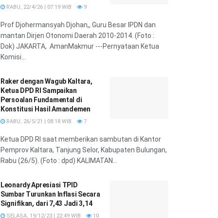
RABU, 22/4/26 | 07:19 WIB
9
Prof Djohermansyah Djohan,, Guru Besar IPDN dan
mantan Dirjen Otonomi Daerah 2010-2014. (Foto :
Dok) JAKARTA, AmanMakmur ---Pernyataan Ketua
Komisi...
Raker dengan Wagub Kaltara,
Ketua DPD RI Sampaikan
Persoalan Fundamental di
Konstitusi Hasil Amandemen
RABU, 26/5/21 | 08:18 WIB
7
Ketua DPD RI saat memberikan sambutan di Kantor
Pemprov Kaltara, Tanjung Selor, Kabupaten Bulungan,
Rabu (26/5). (Foto : dpd) KALIMATAN...
Leonardy Apresiasi TPID
Sumbar Turunkan Inflasi Secara
Signifikan, dari 7,43 Jadi 3,14
SELASA, 19/12/23 | 22:49 WIB
10