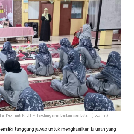
ar Pebriharti R, SH, MH sedang memberikan sambutan. (Foto : Ist)
emiliki tanggung jawab untuk menghasilkan lulusan yang