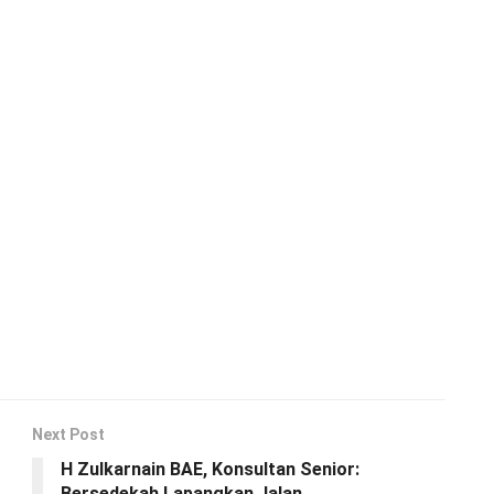
Next Post
H Zulkarnain BAE, Konsultan Senior:
Bersedekah Lapangkan Jalan