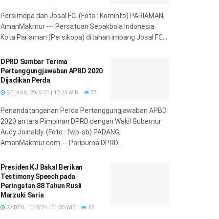
Persimopa dan Josal FC. (Foto : Kominfo) PARIAMAN,
AmanMakmur --- Persatuan Sepakbola Indonesia
Kota Pariaman (Persikopa) ditahan imbang Josal FC...
DPRD Sumbar Terima
Pertanggungjawaban APBD 2020
Dijadikan Perda
SELASA, 29/6/21 | 12:24 WIB
77
Penandatanganan Perda Pertanggungjawaban APBD
2020 antara Pimpinan DPRD dengan Wakil Gubernur
Audy Joinaldy. (Foto : fwp-sb) PADANG,
AmanMakmur.com ---Paripurna DPRD...
Presiden KJ Bakal Berikan
Testimony Speech pada
Peringatan 88 Tahun Rusli
Marzuki Saria
SABTU, 10/2/24 | 01:35 WIB
12