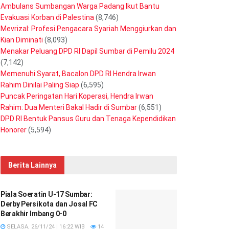
Ambulans Sumbangan Warga Padang Ikut Bantu
Evakuasi Korban di Palestina
(8,746)
Mevrizal: Profesi Pengacara Syariah Menggiurkan dan
Kian Diminati
(8,093)
Menakar Peluang DPD RI Dapil Sumbar di Pemilu 2024
(7,142)
Memenuhi Syarat, Bacalon DPD RI Hendra Irwan
Rahim Dinilai Paling Siap
(6,595)
Puncak Peringatan Hari Koperasi, Hendra Irwan
Rahim: Dua Menteri Bakal Hadir di Sumbar
(6,551)
DPD RI Bentuk Pansus Guru dan Tenaga Kependidikan
Honorer
(5,594)
Berita Lainnya
Piala Soeratin U-17 Sumbar:
Derby Persikota dan Josal FC
Berakhir Imbang 0-0
SELASA, 26/11/24 | 16:22 WIB
14