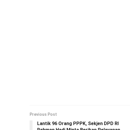
Previous Post
Lantik 96 Orang PPPK, Sekjen DPD RI
Rahman Hadi Minta Berikan Pelayanan