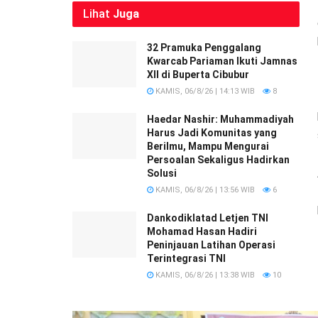
Lihat
Juga
32 Pramuka Penggalang
Kwarcab Pariaman Ikuti Jamnas
XII di Buperta Cibubur
KAMIS, 06/8/26 | 14:13 WIB
8
Haedar Nashir: Muhammadiyah
Harus Jadi Komunitas yang
Berilmu, Mampu Mengurai
Persoalan Sekaligus Hadirkan
Solusi
KAMIS, 06/8/26 | 13:56 WIB
6
Dankodiklatad Letjen TNI
Mohamad Hasan Hadiri
Peninjauan Latihan Operasi
Terintegrasi TNI
KAMIS, 06/8/26 | 13:38 WIB
10