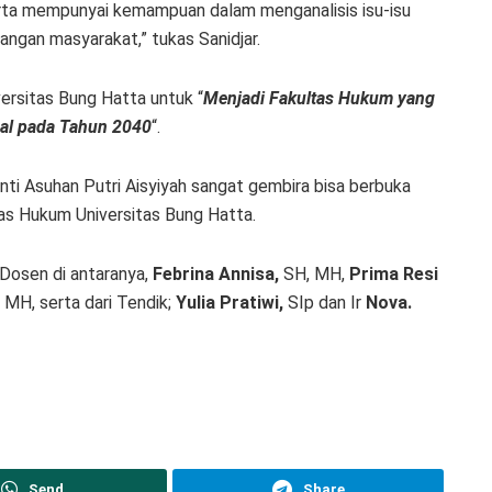
erta mempunyai kemampuan dalam menganalisis isu-isu
gan masyarakat,” tukas Sanidjar.
iversitas Bung Hatta untuk “
Menjadi Fakultas Hukum yang
onal pada Tahun 2040
“.
ti Asuhan Putri Aisyiyah sangat gembira bisa berbuka
s Hukum Universitas Bung Hatta.
 Dosen di antaranya,
Febrina Annisa,
SH, MH,
Prima Resi
 MH, serta dari Tendik;
Yulia Pratiwi,
SIp dan Ir
Nova.
Send
Share