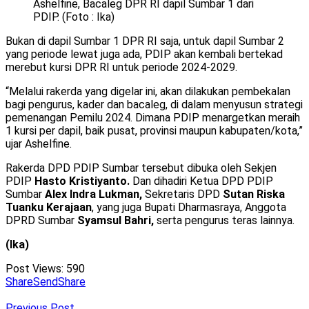
Ashelfine, Bacaleg DPR RI dapil Sumbar 1 dari
PDIP. (Foto : Ika)
Bukan di dapil Sumbar 1 DPR RI saja, untuk dapil Sumbar 2
yang periode lewat juga ada, PDIP akan kembali bertekad
merebut kursi DPR RI untuk periode 2024-2029.
“Melalui rakerda yang digelar ini, akan dilakukan pembekalan
bagi pengurus, kader dan bacaleg, di dalam menyusun strategi
pemenangan Pemilu 2024. Dimana PDIP menargetkan meraih
1 kursi per dapil, baik pusat, provinsi maupun kabupaten/kota,”
ujar Ashelfine.
Rakerda DPD PDIP Sumbar tersebut dibuka oleh Sekjen
PDIP
Hasto Kristiyanto.
Dan dihadiri Ketua DPD PDIP
Sumbar
Alex Indra Lukman,
Sekretaris DPD
Sutan Riska
Tuanku Kerajaan
, yang juga Bupati Dharmasraya, Anggota
DPRD Sumbar
Syamsul Bahri,
serta pengurus teras lainnya.
(Ika)
Post Views:
590
Share
Send
Share
Previous Post