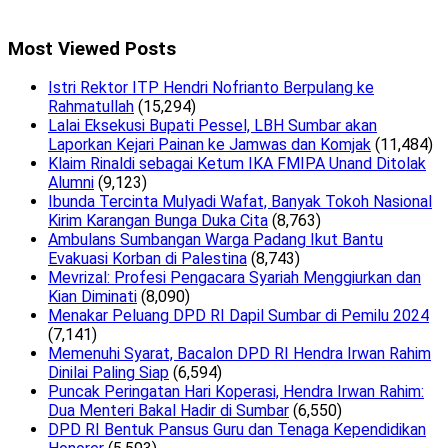
Most Viewed Posts
Istri Rektor ITP Hendri Nofrianto Berpulang ke
Rahmatullah
(15,294)
Lalai Eksekusi Bupati Pessel, LBH Sumbar akan
Laporkan Kejari Painan ke Jamwas dan Komjak
(11,484)
Klaim Rinaldi sebagai Ketum IKA FMIPA Unand Ditolak
Alumni
(9,123)
Ibunda Tercinta Mulyadi Wafat, Banyak Tokoh Nasional
Kirim Karangan Bunga Duka Cita
(8,763)
Ambulans Sumbangan Warga Padang Ikut Bantu
Evakuasi Korban di Palestina
(8,743)
Mevrizal: Profesi Pengacara Syariah Menggiurkan dan
Kian Diminati
(8,090)
Menakar Peluang DPD RI Dapil Sumbar di Pemilu 2024
(7,141)
Memenuhi Syarat, Bacalon DPD RI Hendra Irwan Rahim
Dinilai Paling Siap
(6,594)
Puncak Peringatan Hari Koperasi, Hendra Irwan Rahim:
Dua Menteri Bakal Hadir di Sumbar
(6,550)
DPD RI Bentuk Pansus Guru dan Tenaga Kependidikan