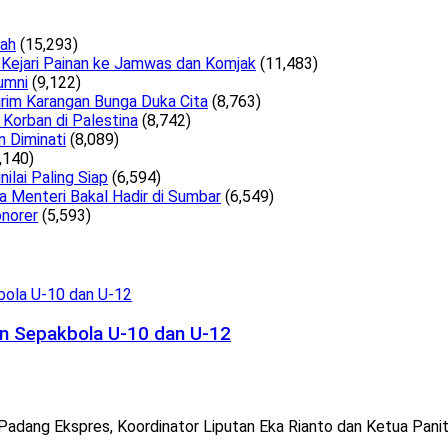
lah
(15,293)
 Kejari Painan ke Jamwas dan Komjak
(11,483)
umni
(9,122)
irim Karangan Bunga Duka Cita
(8,763)
Korban di Palestina
(8,742)
n Diminati
(8,089)
,140)
lai Paling Siap
(6,594)
a Menteri Bakal Hadir di Sumbar
(6,549)
norer
(5,593)
en Sepakbola U-10 dan U-12
Padang Ekspres, Koordinator Liputan Eka Rianto dan Ketua Paniti