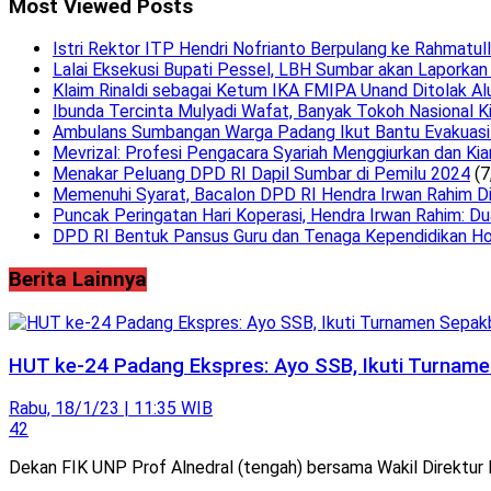
Most Viewed Posts
Istri Rektor ITP Hendri Nofrianto Berpulang ke Rahmatul
Lalai Eksekusi Bupati Pessel, LBH Sumbar akan Laporkan
Klaim Rinaldi sebagai Ketum IKA FMIPA Unand Ditolak Al
Ibunda Tercinta Mulyadi Wafat, Banyak Tokoh Nasional K
Ambulans Sumbangan Warga Padang Ikut Bantu Evakuasi 
Mevrizal: Profesi Pengacara Syariah Menggiurkan dan Kia
Menakar Peluang DPD RI Dapil Sumbar di Pemilu 2024
(7
Memenuhi Syarat, Bacalon DPD RI Hendra Irwan Rahim Dini
Puncak Peringatan Hari Koperasi, Hendra Irwan Rahim: Du
DPD RI Bentuk Pansus Guru dan Tenaga Kependidikan Ho
Berita Lainnya
HUT ke-24 Padang Ekspres: Ayo SSB, Ikuti Turnam
Rabu, 18/1/23 | 11:35 WIB
42
Dekan FIK UNP Prof Alnedral (tengah) bersama Wakil Direktur 