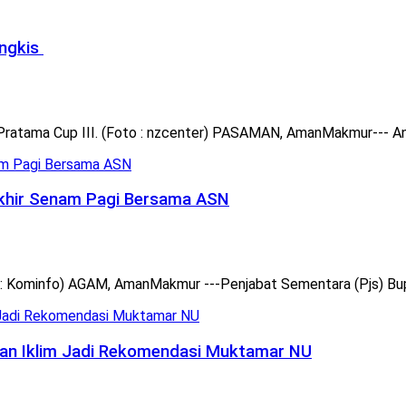
angkis
ratama Cup III. (Foto : nzcenter) PASAMAN, AmanMakmur--- Ang
akhir Senam Pagi Bersama ASN
: Kominfo) AGAM, AmanMakmur ---Penjabat Sementara (Pjs) Bupat
han Iklim Jadi Rekomendasi Muktamar NU