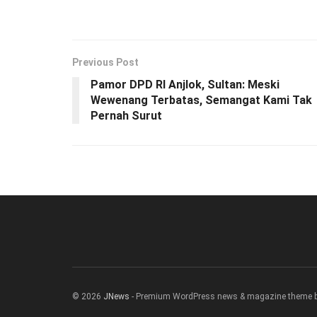
Previous Post
Pamor DPD RI Anjlok, Sultan: Meski
Wewenang Terbatas, Semangat Kami Tak
Pernah Surut
© 2026
JNews
- Premium WordPress news & magazine theme 