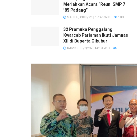
Meriahkan Acara “Reuni SMP 7
’85 Padang”
SABTU, 08/8/26 | 17:45 WIB
108
32 Pramuka Penggalang
Kwarcab Pariaman Ikuti Jamnas
XII di Buperta Cibubur
KAMIS, 06/8/26 | 14:13 WIB
8