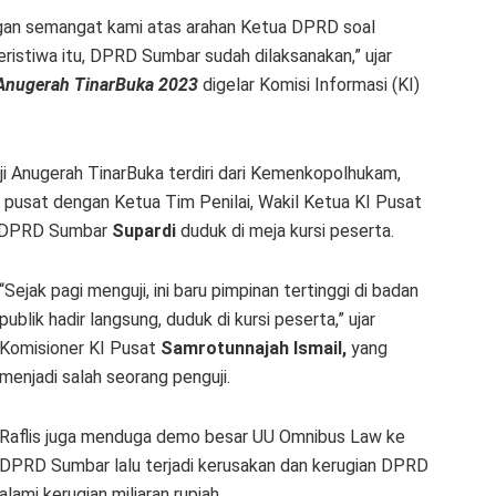
ngan semangat kami atas arahan Ketua DPRD soal
eristiwa itu, DPRD Sumbar sudah dilaksanakan,” ujar
 Anugerah TinarBuka 2023
digelar Komisi Informasi (KI)
ji Anugerah TinarBuka terdiri dari Kemenkopolhukam,
pusat dengan Ketua Tim Penilai, Wakil Ketua KI Pusat
ua DPRD Sumbar
Supardi
duduk di meja kursi peserta.
“Sejak pagi menguji, ini baru pimpinan tertinggi di badan
publik hadir langsung, duduk di kursi peserta,” ujar
Komisioner KI Pusat
Samrotunnajah Ismail,
yang
menjadi salah seorang penguji.
Raflis juga menduga demo besar UU Omnibus Law ke
DPRD Sumbar lalu terjadi kerusakan dan kerugian DPRD
alami kerugian miliaran rupiah.