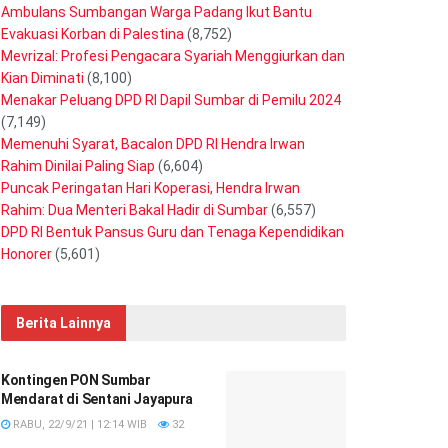
Ambulans Sumbangan Warga Padang Ikut Bantu
Evakuasi Korban di Palestina
(8,752)
Mevrizal: Profesi Pengacara Syariah Menggiurkan dan
Kian Diminati
(8,100)
Menakar Peluang DPD RI Dapil Sumbar di Pemilu 2024
(7,149)
Memenuhi Syarat, Bacalon DPD RI Hendra Irwan
Rahim Dinilai Paling Siap
(6,604)
Puncak Peringatan Hari Koperasi, Hendra Irwan
Rahim: Dua Menteri Bakal Hadir di Sumbar
(6,557)
DPD RI Bentuk Pansus Guru dan Tenaga Kependidikan
Honorer
(5,601)
Berita Lainnya
Kontingen PON Sumbar
Mendarat di Sentani Jayapura
RABU, 22/9/21 | 12:14 WIB
32