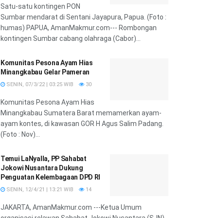
Satu-satu kontingen PON
Sumbar mendarat di Sentani Jayapura, Papua. (Foto :
humas) PAPUA, AmanMakmur.com--- Rombongan
kontingen Sumbar cabang olahraga (Cabor)...
Komunitas Pesona Ayam Hias
Minangkabau Gelar Pameran
SENIN, 07/3/22 | 03:25 WIB
30
Komunitas Pesona Ayam Hias
Minangkabau Sumatera Barat memamerkan ayam-
ayam kontes, di kawasan GOR H Agus Salim Padang.
(Foto : Nov)...
Temui LaNyalla, PP Sahabat
Jokowi Nusantara Dukung
Penguatan Kelembagaan DPD RI
SENIN, 12/4/21 | 13:21 WIB
14
JAKARTA, AmanMakmur.com ---Ketua Umum
organisasi relawan Sahabat Jokowi Nusantara (SJN),