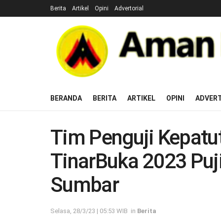
Berita
Artikel
Opini
Advertorial
BERANDA
BERITA
ARTIKEL
OPINI
ADVERT
Tim Penguji Kepatu
TinarBuka 2023 Pu
Sumbar
Selasa, 28/3/23 | 05:53 WIB
in
Berita