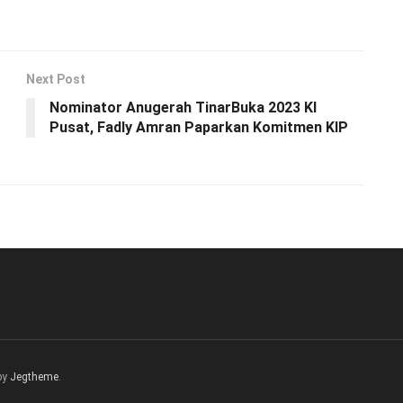
Next Post
Nominator Anugerah TinarBuka 2023 KI
Pusat, Fadly Amran Paparkan Komitmen KIP
by
Jegtheme
.