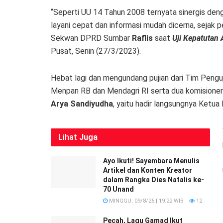
“Seperti UU 14 Tahun 2008 ternyata sinergis de
layani cepat dan informasi mudah dicerna, sejak p
Sekwan DPRD Sumbar
Raflis
saat
Uji Kepatutan
Pusat, Senin (27/3/2023).
Hebat lagi dan mengundang pujian dari Tim Pengu
Menpan RB dan Mendagri RI serta dua komisioner 
Arya Sandiyudha
, yaitu hadir langsungnya Ket
Lihat
Juga
Ayo Ikuti! Sayembara Menulis
Artikel dan Konten Kreator
dalam Rangka Dies Natalis ke-
70 Unand
MINGGU, 09/8/26 | 19:22 WIB
12
Pecah, Lagu Gamad Ikut