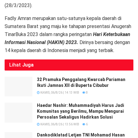
(28/3/2023).
Fadly Amran merupakan satu-satunya kepala daerah di
Sumatera Barat yang maju ke tahapan presentasi Anugerah
TinarBuka 2023 dalam rangka peringatan
Hari Keterbukaan
Informasi Nasional (HAKIN) 2023.
Dirinya bersaing dengan
14 kepala daerah di Indonesia menjadi yang terbaik.
Lihat
Juga
32 Pramuka Penggalang Kwarcab Pariaman
Ikuti Jamnas XII di Buperta Cibubur
KAMIS, 06/8/26 | 14:13 WIB
8
Haedar Nashir: Muhammadiyah Harus Jadi
Komunitas yang Berilmu, Mampu Mengurai
Persoalan Sekaligus Hadirkan Solusi
KAMIS, 06/8/26 | 13:56 WIB
6
Dankodiklatad Letjen TNI Mohamad Hasan