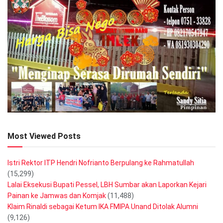
Most Viewed Posts
Istri Rektor ITP Hendri Nofrianto Berpulang ke Rahmatullah
(15,299)
Lalai Eksekusi Bupati Pessel, LBH Sumbar akan Laporkan Kejari
Painan ke Jamwas dan Komjak
(11,488)
Klaim Rinaldi sebagai Ketum IKA FMIPA Unand Ditolak Alumni
(9,126)