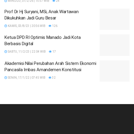
MINGGU, 01/2/26 | 15:57 WIB
24
Prof Dr Hj Suryani, MSi, Anak Wartawan
Dikukuhkan Jadi Guru Besar
KAMIS, 03/8/23 | 20:56 WIB
126
Ketua DPD RI Optimis Manado Jadi Kota
Berbasis Digital
SABTU, 11/2/23 | 22:04 WIB
17
Akademisi Nilai Perubahan Arah Sistem Ekonomi
Pancasila Imbas Amandemen Konstitusi
SENIN, 17/1/22 | 07:45 WIB
32