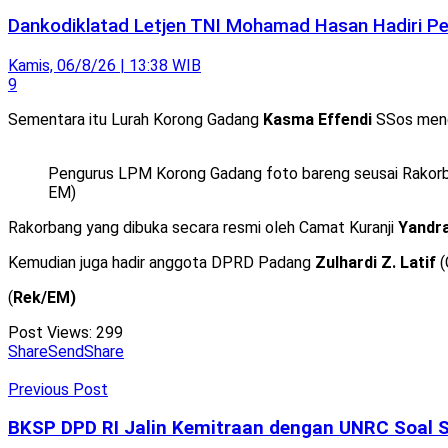
Dankodiklatad Letjen TNI Mohamad Hasan Hadiri Pen
Kamis, 06/8/26 | 13:38 WIB
9
Sementara itu Lurah Korong Gadang
Kasma Effendi
SSos meng
Pengurus LPM Korong Gadang foto bareng seusai Rakorba
EM)
Rakorbang yang dibuka secara resmi oleh Camat Kuranji
Yandra
Kemudian juga hadir anggota DPRD Padang
Zulhardi Z. Latif
(
(
Rek/EM)
Post Views:
299
Share
Send
Share
Previous Post
BKSP DPD RI Jalin Kemitraan dengan UNRC Soal 