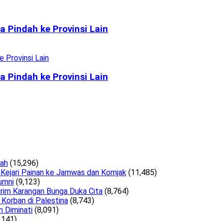
 Pindah ke Provinsi Lain
 Pindah ke Provinsi Lain
lah
(15,296)
 Kejari Painan ke Jamwas dan Komjak
(11,485)
umni
(9,123)
irim Karangan Bunga Duka Cita
(8,764)
Korban di Palestina
(8,743)
n Diminati
(8,091)
,141)