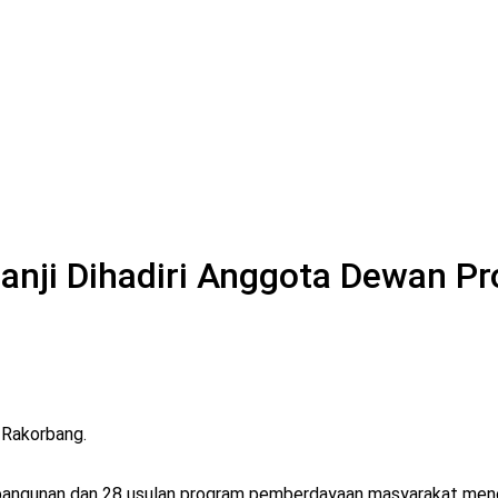
nji Dihadiri Anggota Dewan Pro
 Rakorbang.
angunan dan 28 usulan program pemberdayaan masyarakat me