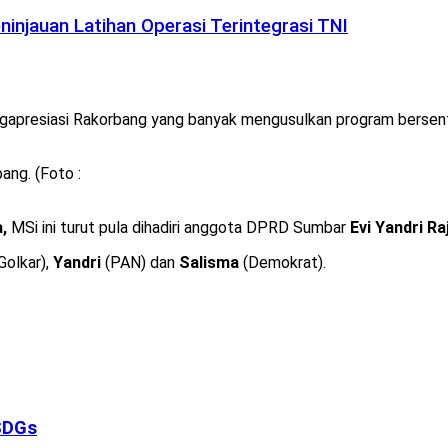
injauan Latihan Operasi Terintegrasi TNI
apresiasi Rakorbang yang banyak mengusulkan program bersen
ng. (Foto :
,
MSi ini turut pula dihadiri anggota DPRD Sumbar
Evi Yandri R
Golkar),
Yandri
(PAN) dan
Salisma
(Demokrat).
SDGs