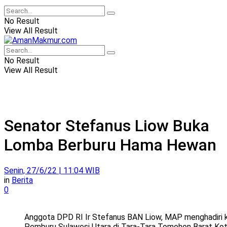
No Result
View All Result
No Result
View All Result
Senator Stefanus Liow Buka
Lomba Berburu Hama Hewan
Senin, 27/6/22 | 11:04 WIB
in
Berita
0
Anggota DPD RI Ir Stefanus BAN Liow, MAP menghadiri k
Pemburu Sulawesi Utara di Tara-Tara Tomohon Barat Kot