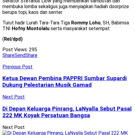
Senator Stefanus Liow yang memberikan sambutan dan
membuka lomba sekaligus juga menyiapkan hadiah doorprize
berupa topi, kaos dan senter.
Turut hadir Lurah Tara-Tara Tiga
Rommy Loho
, SH, Babimsa
TNI
Hofny Montolalu
serta masyarakat setempat.
(
Rel/dpd)
Post Views:
295
Share
Send
Share
Previous Post
Ketua Dewan Pembina PAPPRI Sumbar Supardi
Dukung Pelestarian Musik Gamad
Next Post
Di Depan Keluarga Pinrang, LaNyalla Sebut Pasal
222 MK Koyak Persatuan Bangsa
Next Post