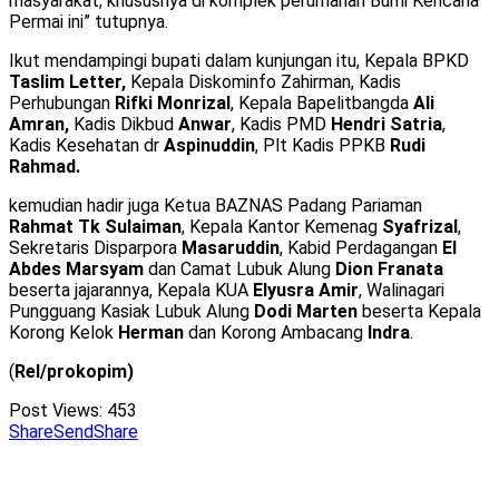
masyarakat, khususnya di komplek perumahan Bumi Kencana
Permai ini” tutupnya.
Ikut mendampingi bupati dalam kunjungan itu, Kepala BPKD
Taslim Letter,
Kepala Diskominfo Zahirman, Kadis
Perhubungan
Rifki Monrizal
, Kepala Bapelitbangda
Ali
Amran,
Kadis Dikbud
Anwar
, Kadis PMD
Hendri Satria
,
Kadis Kesehatan dr
Aspinuddin
, Plt Kadis PPKB
Rudi
Rahmad.
kemudian hadir juga Ketua BAZNAS Padang Pariaman
Rahmat Tk Sulaiman
, Kepala Kantor Kemenag
Syafrizal
,
Sekretaris Disparpora
Masaruddin
, Kabid Perdagangan
El
Abdes Marsyam
dan Camat Lubuk Alung
Dion Franata
beserta jajarannya, Kepala KUA
Elyusra Amir
, Walinagari
Pungguang Kasiak Lubuk Alung
Dodi Marten
beserta Kepala
Korong Kelok
Herman
dan Korong Ambacang
Indra
.
(
Rel/prokopim)
Post Views:
453
Share
Send
Share