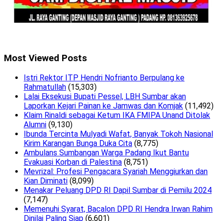
Most Viewed Posts
Istri Rektor ITP Hendri Nofrianto Berpulang ke
Rahmatullah
(15,303)
Lalai Eksekusi Bupati Pessel, LBH Sumbar akan
Laporkan Kejari Painan ke Jamwas dan Komjak
(11,492)
Klaim Rinaldi sebagai Ketum IKA FMIPA Unand Ditolak
Alumni
(9,130)
Ibunda Tercinta Mulyadi Wafat, Banyak Tokoh Nasional
Kirim Karangan Bunga Duka Cita
(8,775)
Ambulans Sumbangan Warga Padang Ikut Bantu
Evakuasi Korban di Palestina
(8,751)
Mevrizal: Profesi Pengacara Syariah Menggiurkan dan
Kian Diminati
(8,099)
Menakar Peluang DPD RI Dapil Sumbar di Pemilu 2024
(7,147)
Memenuhi Syarat, Bacalon DPD RI Hendra Irwan Rahim
Dinilai Paling Siap
(6,601)