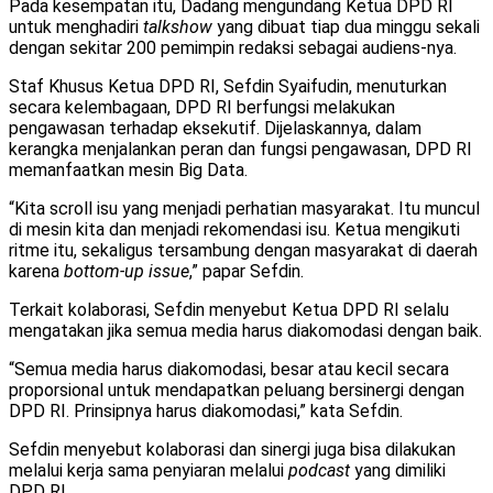
Pada kesempatan itu, Dadang mengundang Ketua DPD RI
untuk menghadiri
talkshow
yang dibuat tiap dua minggu sekali
dengan sekitar 200 pemimpin redaksi sebagai audiens-nya.
Staf Khusus Ketua DPD RI, Sefdin Syaifudin, menuturkan
secara kelembagaan, DPD RI berfungsi melakukan
pengawasan terhadap eksekutif. Dijelaskannya, dalam
kerangka menjalankan peran dan fungsi pengawasan, DPD RI
memanfaatkan mesin Big Data.
“Kita scroll isu yang menjadi perhatian masyarakat. Itu muncul
di mesin kita dan menjadi rekomendasi isu. Ketua mengikuti
ritme itu, sekaligus tersambung dengan masyarakat di daerah
karena
bottom-up
issue
,” papar Sefdin.
Terkait kolaborasi, Sefdin menyebut Ketua DPD RI selalu
mengatakan jika semua media harus diakomodasi dengan baik.
“Semua media harus diakomodasi, besar atau kecil secara
proporsional untuk mendapatkan peluang bersinergi dengan
DPD RI. Prinsipnya harus diakomodasi,” kata Sefdin.
Sefdin menyebut kolaborasi dan sinergi juga bisa dilakukan
melalui kerja sama penyiaran melalui
podcast
yang dimiliki
DPD RI.