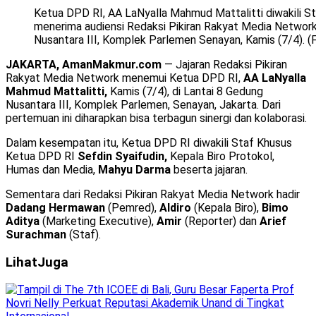
Ketua DPD RI, AA LaNyalla Mahmud Mattalitti diwakili S
menerima audiensi Redaksi Pikiran Rakyat Media Network 
Nusantara III, Komplek Parlemen Senayan, Kamis (7/4). (F
JAKARTA, AmanMakmur.com
— Jajaran Redaksi Pikiran
Rakyat Media Network menemui Ketua DPD RI,
AA LaNyalla
Mahmud Mattalitti,
Kamis (7/4), di Lantai 8 Gedung
Nusantara III, Komplek Parlemen, Senayan, Jakarta. Dari
pertemuan ini diharapkan bisa terbagun sinergi dan kolaborasi.
Dalam kesempatan itu, Ketua DPD RI diwakili Staf Khusus
Ketua DPD RI
Sefdin Syaifudin,
Kepala Biro Protokol,
Humas dan Media,
Mahyu Darma
beserta jajaran.
Sementara dari Redaksi Pikiran Rakyat Media Network hadir
Dadang Hermawan
(Pemred),
Aldiro
(Kepala Biro),
Bimo
Aditya
(Marketing Executive),
Amir
(Reporter) dan
Arief
Surachman
(Staf).
Lihat
Juga