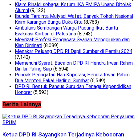
Klaim Rinaldi sebagai Ketum IKA FMIPA Unand Ditolak
Alumni
(9,122)
Ibunda Tercinta Mulyadi Wafat, Banyak Tokoh Nasional
Kirim Karangan Bunga Duka Cita
(8,763)
Ambulans Sumbangan Warga Padang Ikut Bantu
Evakuasi Korban di Palestina
(8,743)
Mevrizal: Profesi Pengacara Syariah Menggiurkan dan
Kian Diminati
(8,089)
Menakar Peluang DPD RI Dapil Sumbar di Pemilu 2024
(7,140)
Memenuhi Syarat, Bacalon DPD RI Hendra Irwan Rahim
Dinilai Paling Siap
(6,594)
Puncak Peringatan Hari Koperasi, Hendra Irwan Rahim:
Dua Menteri Bakal Hadir di Sumbar
(6,549)
DPD RI Bentuk Pansus Guru dan Tenaga Kependidikan
Honorer
(5,593)
Berita Lainnya
Ketua DPD RI Sayangkan Terjadinya Kebocoran