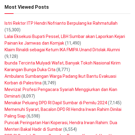
Most Viewed Posts
Istri Rektor ITP Hendri Nofrianto Berpulang ke Rahmatullah
(15,300)
Lalai Eksekusi Bupati Pessel, LBH Sumbar akan Laporkan Kejari
Painan ke Jamwas dan Komjak
(11,490)
Klaim Rinaldi sebagai Ketum IKA FMIPA Unand Ditolak Alumni
(9,128)
Ibunda Tercinta Mulyadi Wafat, Banyak Tokoh Nasional Kirim
Karangan Bunga Duka Cita
(8,771)
Ambulans Sumbangan Warga Padang Ikut Bantu Evakuasi
Korban di Palestina
(8,749)
Mevrizal: Profesi Pengacara Syariah Menggiurkan dan Kian
Diminati
(8,097)
Menakar Peluang DPD RI Dapil Sumbar di Pemilu 2024
(7,145)
Memenuhi Syarat, Bacalon DPD RI Hendra Irwan Rahim Dinilai
Paling Siap
(6,598)
Puncak Peringatan Hari Koperasi, Hendra Irwan Rahim: Dua
Menteri Bakal Hadir di Sumbar
(6,554)