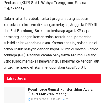
Perikanan (KKP)
Sakti Wahyu Trenggono
, Selasa
(14/2/2023).
Dalam raker tersebut, terkait program penghapusan
kemiskinan ekstrem di kalangan nelayan, Anggota DPD RI
dari Bali
Bambang Sutrisno
berharap agar KKP dapat
bersinergi dengan kementerian terkait soal pemberian
subsidi solar kepada nelayan. Karena saat ini, solar subsidi
hanya untuk nelayan dengan kapal ukuran di bawah 5 gross
tonnage (GT). Padahal karena banyaknya terumbu karang
yang rusak, memaksa nelayan harus melayar ke tengah laut
untuk memperoleh ikan menggunakan kapal 30 GT.
Lihat
Juga
Pecah, Lagu Gamad Ikut Meriahkan Acara
“Reuni SMP 7 ’85 Padang”
SABTU, 08/8/26 | 17:45 WIB
65