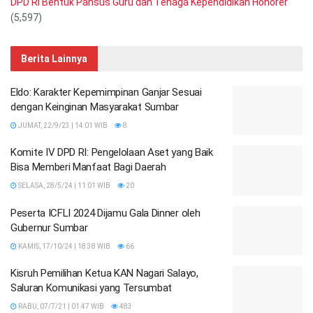
DPD RI Bentuk Pansus Guru dan Tenaga Kependidikan Honorer
(5,597)
Berita Lainnya
Eldo: Karakter Kepemimpinan Ganjar Sesuai
dengan Keinginan Masyarakat Sumbar
JUMAT, 22/9/23 | 14:01 WIB
8
Komite IV DPD RI: Pengelolaan Aset yang Baik
Bisa Memberi Manfaat Bagi Daerah
SELASA, 28/5/24 | 11:01 WIB
20
Peserta ICFLI 2024 Dijamu Gala Dinner oleh
Gubernur Sumbar
KAMIS, 17/10/24 | 18:38 WIB
66
Kisruh Pemilihan Ketua KAN Nagari Salayo,
Saluran Komunikasi yang Tersumbat
RABU, 07/7/21 | 01:47 WIB
483