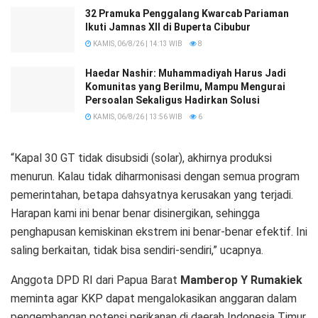
32 Pramuka Penggalang Kwarcab Pariaman
Ikuti Jamnas XII di Buperta Cibubur
KAMIS, 06/8/26 | 14:13 WIB
8
Haedar Nashir: Muhammadiyah Harus Jadi
Komunitas yang Berilmu, Mampu Mengurai
Persoalan Sekaligus Hadirkan Solusi
KAMIS, 06/8/26 | 13:56 WIB
6
“Kapal 30 GT tidak disubsidi (solar), akhirnya produksi
menurun. Kalau tidak diharmonisasi dengan semua program
pemerintahan, betapa dahsyatnya kerusakan yang terjadi.
Harapan kami ini benar benar disinergikan, sehingga
penghapusan kemiskinan ekstrem ini benar-benar efektif. Ini
saling berkaitan, tidak bisa sendiri-sendiri,” ucapnya.
Anggota DPD RI dari Papua Barat
Mamberop Y Rumakiek
meminta agar KKP dapat mengalokasikan anggaran dalam
pengembangan potensi perikanan di daerah Indonesia Timur.