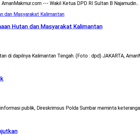
, AmanMakmur.com --- Wakil Ketua DPD RI Sultan B Najamudin...
naan Hutan dan Masyarakat Kalimantan
n di dapilnya Kalimantan Tengah. (Foto : dpd) JAKARTA, Aman
ik
rmasi publik, Direskrimsus Polda Sumbar meminta keterangan ahl
njutkan