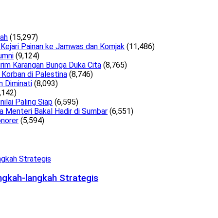
lah
(15,297)
 Kejari Painan ke Jamwas dan Komjak
(11,486)
umni
(9,124)
irim Karangan Bunga Duka Cita
(8,765)
Korban di Palestina
(8,746)
n Diminati
(8,093)
,142)
lai Paling Siap
(6,595)
a Menteri Bakal Hadir di Sumbar
(6,551)
norer
(5,594)
ngkah-langkah Strategis