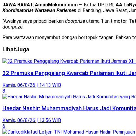
JAWA BARAT, AmanMakmur.com
— Ketua DPD RI,
AA LaNya
Koordinatoriat Wartawan Parlemen
di Bandung, Jawa Barat, Ju
“Awalnya saya pribadi berikan
doorprize
utama 1 unit motor. Tet
doorprize
.
Para wartawan menyambut dengan bertepuk tangan. Bahkan ter
Lihat
Juga
32 Pramuka Penggalang Kwarcab Pariaman Ikuti Jam
Kamis, 06/8/26 | 14:13 WIB
8
Haedar Nashir: Muhammadiyah Harus Jadi Komunitas
Kamis, 06/8/26 | 13:56 WIB
6