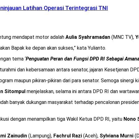
injauan Latihan Operasi Terintegrasi TNI
untung mendapat motor adalah
Aulia Syahramadan
(MNC TV),
Y
takan Bapak ke depan akan sukses,” kata Yulianto.
engan tema ‘
Penguatan Peran dan Fungsi DPD RI Sebagai Aman
urahmi dan kebersamaan antara senator, jajaran Kesetjenan DPD 
gram maupun pikiran-pikiran dari para senator. Semoga sinergi kita
n Sitompul
menjelaskan, selama ini antara DPD RI dan wartawan
sudah banyak dukungan masyarakat terhadap pencalonan presiden 
diskusi dengan menampilkan tiga Wakil Ketua DPD RI, yaitu
Nono 
mi Zainudin
(Lampung),
Fachrul Razi
(Aceh),
Sylviana Murni
(D