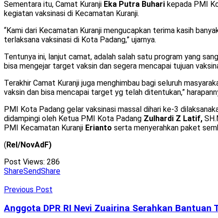
Sementara itu, Camat Kuranji
Eka Putra Buhari
kepada PMI Kot
kegiatan vaksinasi di Kecamatan Kuranji.
“Kami dari Kecamatan Kuranji mengucapkan terima kasih banya
terlaksana vaksinasi di Kota Padang,” ujarnya.
Tentunya ini, lanjut camat, adalah salah satu program yang s
bisa mengejar target vaksin dan segera mencapai tujuan vaksi
Terakhir Camat Kuranji juga menghimbau bagi seluruh masyarak
vaksin dan bisa mencapai target yg telah ditentukan,” harapann
PMI Kota Padang gelar vaksinasi massal dihari ke-3 dilaksana
didampingi oleh Ketua PMI Kota Padang
Zulhardi Z Latif,
SH.
PMI Kecamatan Kuranji
Erianto
serta menyerahkan paket sembak
(
Rel/NovAdF)
Post Views:
286
Share
Send
Share
Previous Post
Anggota DPR RI Nevi Zuairina Serahkan Bantuan 