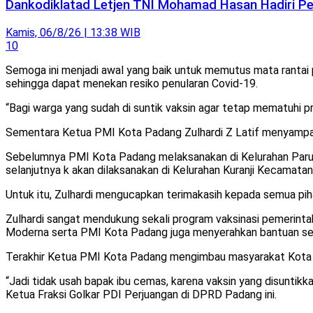
Dankodiklatad Letjen TNI Mohamad Hasan Hadiri Pen
Kamis, 06/8/26 | 13:38 WIB
10
Semoga ini menjadi awal yang baik untuk memutus mata rantai 
sehingga dapat menekan resiko penularan Covid-19.
“Bagi warga yang sudah di suntik vaksin agar tetap mematuhi p
Sementara Ketua PMI Kota Padang Zulhardi Z Latif menyampaika
Sebelumnya PMI Kota Padang melaksanakan di Kelurahan Parupuk
selanjutnya k akan dilaksanakan di Kelurahan Kuranji Kecamatan 
Untuk itu, Zulhardi mengucapkan terimakasih kepada semua pihak
Zulhardi sangat mendukung sekali program vaksinasi pemerinta
Moderna serta PMI Kota Padang juga menyerahkan bantuan se
Terakhir Ketua PMI Kota Padang mengimbau masyarakat Kota Pa
“Jadi tidak usah bapak ibu cemas, karena vaksin yang disuntik
Ketua Fraksi Golkar PDI Perjuangan di DPRD Padang ini.