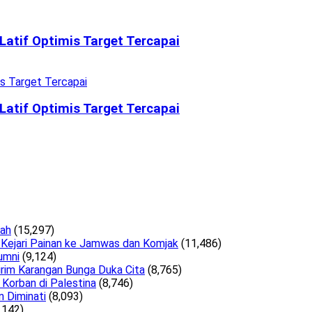
 Latif Optimis Target Tercapai
 Latif Optimis Target Tercapai
lah
(15,297)
 Kejari Painan ke Jamwas dan Komjak
(11,486)
umni
(9,124)
irim Karangan Bunga Duka Cita
(8,765)
Korban di Palestina
(8,746)
n Diminati
(8,093)
,142)