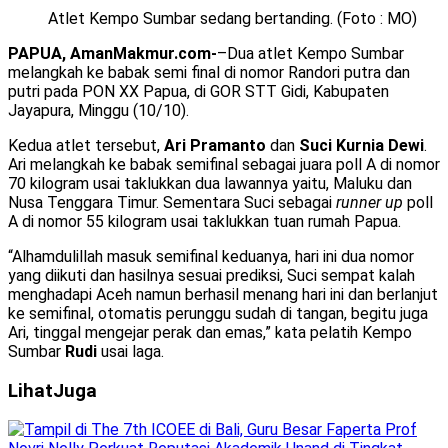
Atlet Kempo Sumbar sedang bertanding. (Foto : MO)
PAPUA, AmanMakmur.com-
–Dua atlet Kempo Sumbar
melangkah ke babak semi final di nomor Randori putra dan
putri pada PON XX Papua, di GOR STT Gidi, Kabupaten
Jayapura, Minggu (10/10).
Kedua atlet tersebut,
Ari Pramanto
dan
Suci Kurnia Dewi
.
Ari melangkah ke babak semifinal sebagai juara poll A di nomor
70 kilogram usai taklukkan dua lawannya yaitu, Maluku dan
Nusa Tenggara Timur. Sementara Suci sebagai
runner up
poll
A di nomor 55 kilogram usai taklukkan tuan rumah Papua.
“Alhamdulillah masuk semifinal keduanya, hari ini dua nomor
yang diikuti dan hasilnya sesuai prediksi, Suci sempat kalah
menghadapi Aceh namun berhasil menang hari ini dan berlanjut
ke semifinal, otomatis perunggu sudah di tangan, begitu juga
Ari, tinggal mengejar perak dan emas,” kata pelatih Kempo
Sumbar
Rudi
usai laga.
Lihat
Juga