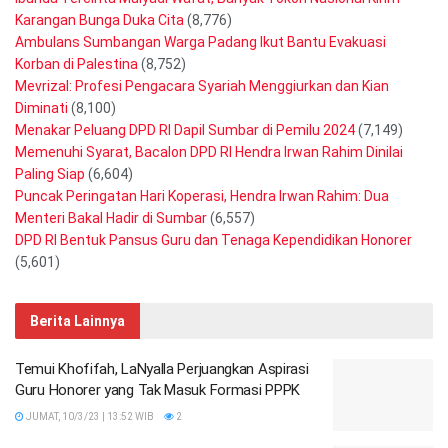
Karangan Bunga Duka Cita
(8,776)
Ambulans Sumbangan Warga Padang Ikut Bantu Evakuasi
Korban di Palestina
(8,752)
Mevrizal: Profesi Pengacara Syariah Menggiurkan dan Kian
Diminati
(8,100)
Menakar Peluang DPD RI Dapil Sumbar di Pemilu 2024
(7,149)
Memenuhi Syarat, Bacalon DPD RI Hendra Irwan Rahim Dinilai
Paling Siap
(6,604)
Puncak Peringatan Hari Koperasi, Hendra Irwan Rahim: Dua
Menteri Bakal Hadir di Sumbar
(6,557)
DPD RI Bentuk Pansus Guru dan Tenaga Kependidikan Honorer
(5,601)
Berita Lainnya
Temui Khofifah, LaNyalla Perjuangkan Aspirasi
Guru Honorer yang Tak Masuk Formasi PPPK
JUMAT, 10/3/23 | 13:52 WIB
2