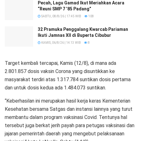
Pecah, Lagu Gamad Ikut Meriahkan Acara
“Reuni SMP 7 ’85 Padang”
SABTU, 08/8/26 | 17:45 WIB
108
32 Pramuka Penggalang Kwarcab Pariaman
Ikuti Jamnas XII di Buperta Cibubur
KAMIS, 06/8/26 | 14:13 WIB
8
Target kembali tercapai, Kamis (12/8), di mana ada
2.801.857 dosis vaksin Corona yang disuntikkan ke
masyarakat terdiri atas 1.317.784 suntikan dosis pertama
dan untuk dosis kedua ada 1.484.073 suntikan.
“Keberhasilan ini merupakan hasil kerja keras Kementerian
Kesehatan bersama Satgas dan instansi lainnya yang turut
membantu dalam program vaksinasi Covid. Tentunya hal
tersebut juga berkat jerih payah para petugas vaksinasi dan
jajaran pemerintah daerah yang mengebut pelaksanaan