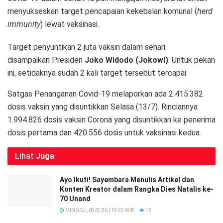
menyukseskan target pencapaian kekebalan komunal (
herd
immunity
) lewat vaksinasi.
Target penyuntikan 2 juta vaksin dalam sehari
disampaikan Presiden
Joko Widodo (Jokowi)
. Untuk pekan
ini, setidaknya sudah 2 kali target tersebut tercapai.
Satgas Penanganan Covid-19 melaporkan ada 2.415.382
dosis vaksin yang disuntikkan Selasa (13/7). Rinciannya
1.994.826 dosis vaksin Corona yang disuntikkan ke penerima
dosis pertama dan 420.556 dosis untuk vaksinasi kedua.
Lihat
Juga
Ayo Ikuti! Sayembara Menulis Artikel dan
Konten Kreator dalam Rangka Dies Natalis ke-
70 Unand
MINGGU, 09/8/26 | 19:22 WIB
12