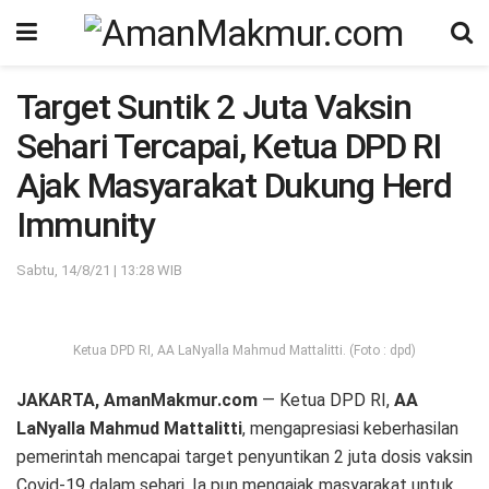
Target Suntik 2 Juta Vaksin
Sehari Tercapai, Ketua DPD RI
Ajak Masyarakat Dukung Herd
Immunity
Sabtu, 14/8/21 | 13:28 WIB
Ketua DPD RI, AA LaNyalla Mahmud Mattalitti. (Foto : dpd)
JAKARTA, AmanMakmur.com
— Ketua DPD RI,
AA
LaNyalla Mahmud Mattalitti
, mengapresiasi keberhasilan
pemerintah mencapai target penyuntikan 2 juta dosis vaksin
Covid-19 dalam sehari. Ia pun mengajak masyarakat untuk