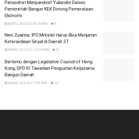
Penasehat Menparekraf Yuliandre Darwis:
Pemerintah Bangun KEK Dorong Pemerataan
Ekonomi
SABTU, 28/5/22 | 09:26 WIB
9
Nevi Zuairina: IPO Mitratel Harus Bisa Menjamin
Ketersediaan Sinyal di Daerah 3T
SENIN, 15/11/21 | 13:24 WIB
23
Bertemu dengan Legislative Council of Hong
Kong, DPD RI Tawarkan Penguatan Kerjasama
Bangun Daerah
KAMIS, 16/5/24 | 17:55 WIB
22