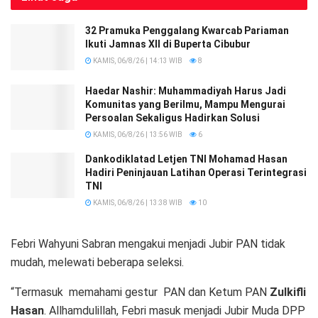
32 Pramuka Penggalang Kwarcab Pariaman
Ikuti Jamnas XII di Buperta Cibubur
KAMIS, 06/8/26 | 14:13 WIB
8
Haedar Nashir: Muhammadiyah Harus Jadi
Komunitas yang Berilmu, Mampu Mengurai
Persoalan Sekaligus Hadirkan Solusi
KAMIS, 06/8/26 | 13:56 WIB
6
Dankodiklatad Letjen TNI Mohamad Hasan
Hadiri Peninjauan Latihan Operasi Terintegrasi
TNI
KAMIS, 06/8/26 | 13:38 WIB
10
Febri Wahyuni Sabran mengakui menjadi Jubir PAN tidak
mudah, melewati beberapa seleksi.
“Termasuk memahami gestur PAN dan Ketum PAN
Zulkifli
Hasan
. Allhamdulillah, Febri masuk menjadi Jubir Muda DPP