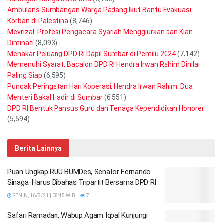
Ambulans Sumbangan Warga Padang Ikut Bantu Evakuasi
Korban di Palestina
(8,746)
Mevrizal: Profesi Pengacara Syariah Menggiurkan dan Kian
Diminati
(8,093)
Menakar Peluang DPD RI Dapil Sumbar di Pemilu 2024
(7,142)
Memenuhi Syarat, Bacalon DPD RI Hendra Irwan Rahim Dinilai
Paling Siap
(6,595)
Puncak Peringatan Hari Koperasi, Hendra Irwan Rahim: Dua
Menteri Bakal Hadir di Sumbar
(6,551)
DPD RI Bentuk Pansus Guru dan Tenaga Kependidikan Honorer
(5,594)
Berita Lainnya
Puan Ungkap RUU BUMDes, Senator Fernando
Sinaga: Harus Dibahas Tripartit Bersama DPD RI
SENIN, 16/8/21 | 08:45 WIB
7
Safari Ramadan, Wabup Agam Iqbal Kunjungi