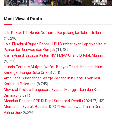
Most Viewed Posts
Istri Rektor ITP Hendri Nofrianto Berpulang ke Rahmatullah
(15,296)
Lalai Eksekusi Bupati Pessel, LBH Sumbar akan Laporkan Kejari
Painan ke Jamwas dan Komjak
(11,485)
Klaim Rinaldi sebagai Ketum IKA FMIPA Unand Ditolak Alumni
(9,123)
Ibunda Tercinta Mulyadi Wafat, Banyak Tokoh Nasional Kirim
Karangan Bunga Duka Cita
(8,764)
Ambulans Sumbangan Warga Padang Ikut Bantu Evakuasi
Korban di Palestina
(8,745)
Mevrizal: Profesi Pengacara Syariah Menggiurkan dan Kian
Diminati
(8,091)
Menakar Peluang DPD RI Dapil Sumbar di Pemilu 2024
(7,142)
Memenuhi Syarat, Bacalon DPD RI Hendra Irwan Rahim Dinilai
Paling Siap
(6,594)