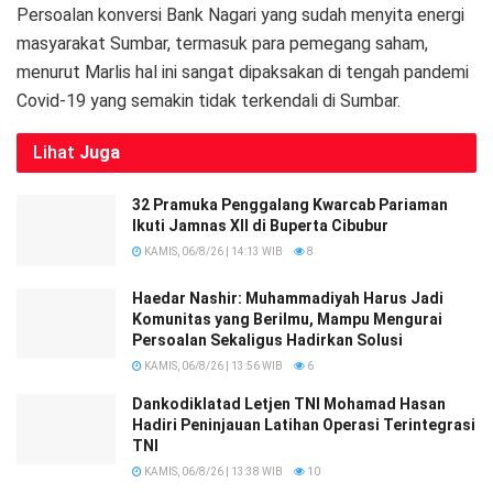
Persoalan konversi Bank Nagari yang sudah menyita energi
masyarakat Sumbar, termasuk para pemegang saham,
menurut Marlis hal ini sangat dipaksakan di tengah pandemi
Covid-19 yang semakin tidak terkendali di Sumbar.
Lihat
Juga
32 Pramuka Penggalang Kwarcab Pariaman
Ikuti Jamnas XII di Buperta Cibubur
KAMIS, 06/8/26 | 14:13 WIB
8
Haedar Nashir: Muhammadiyah Harus Jadi
Komunitas yang Berilmu, Mampu Mengurai
Persoalan Sekaligus Hadirkan Solusi
KAMIS, 06/8/26 | 13:56 WIB
6
Dankodiklatad Letjen TNI Mohamad Hasan
Hadiri Peninjauan Latihan Operasi Terintegrasi
TNI
KAMIS, 06/8/26 | 13:38 WIB
10