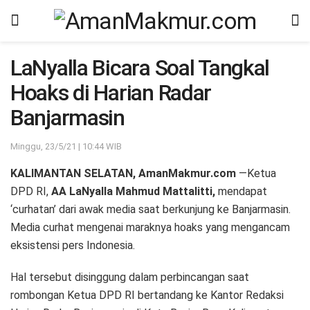
LaNyalla Bicara Soal Tangkal
Hoaks di Harian Radar
Banjarmasin
Minggu, 23/5/21 | 10:44 WIB
KALIMANTAN SELATAN, AmanMakmur.com
—Ketua
DPD RI,
AA LaNyalla Mahmud Mattalitti,
mendapat
‘curhatan’ dari awak media saat berkunjung ke Banjarmasin.
Media curhat mengenai maraknya hoaks yang mengancam
eksistensi pers Indonesia.
Hal tersebut disinggung dalam perbincangan saat
rombongan Ketua DPD RI bertandang ke Kantor Redaksi