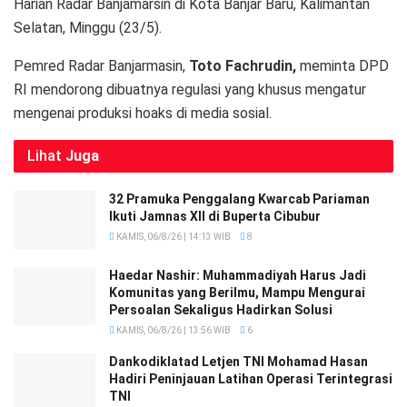
Harian Radar Banjamarsin di Kota Banjar Baru, Kalimantan
Selatan, Minggu (23/5).
Pemred Radar Banjarmasin,
Toto Fachrudin,
meminta DPD
RI mendorong dibuatnya regulasi yang khusus mengatur
mengenai produksi hoaks di media sosial.
Lihat
Juga
32 Pramuka Penggalang Kwarcab Pariaman
Ikuti Jamnas XII di Buperta Cibubur
KAMIS, 06/8/26 | 14:13 WIB
8
Haedar Nashir: Muhammadiyah Harus Jadi
Komunitas yang Berilmu, Mampu Mengurai
Persoalan Sekaligus Hadirkan Solusi
KAMIS, 06/8/26 | 13:56 WIB
6
Dankodiklatad Letjen TNI Mohamad Hasan
Hadiri Peninjauan Latihan Operasi Terintegrasi
TNI