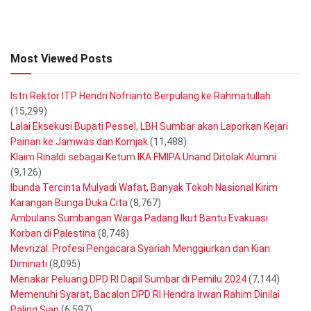
Most Viewed Posts
Istri Rektor ITP Hendri Nofrianto Berpulang ke Rahmatullah
(15,299)
Lalai Eksekusi Bupati Pessel, LBH Sumbar akan Laporkan Kejari
Painan ke Jamwas dan Komjak
(11,488)
Klaim Rinaldi sebagai Ketum IKA FMIPA Unand Ditolak Alumni
(9,126)
Ibunda Tercinta Mulyadi Wafat, Banyak Tokoh Nasional Kirim
Karangan Bunga Duka Cita
(8,767)
Ambulans Sumbangan Warga Padang Ikut Bantu Evakuasi
Korban di Palestina
(8,748)
Mevrizal: Profesi Pengacara Syariah Menggiurkan dan Kian
Diminati
(8,095)
Menakar Peluang DPD RI Dapil Sumbar di Pemilu 2024
(7,144)
Memenuhi Syarat, Bacalon DPD RI Hendra Irwan Rahim Dinilai
Paling Siap
(6,597)