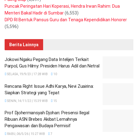
Puncak Peringatan Hari Koperasi, Hendra Irwan Rahim: Dua
Menteri Bakal Hadir di Sumbar
(6,553)
DPD RI Bentuk Pansus Guru dan Tenaga Kependidikan Honorer
(5,596)
Berita Lainnya
Jokowi Ngaku Pegang Data Intelijen Terkait
Parpol, Gus Hilmy: Presiden Harus Adil dan Netral
SELASA, 19/9/23 | 17:28 WIB
10
Rencana Right Issue Adhi Karya, Nevi Zuairina:
Siapkan Strategi yang Tepat
SENIN, 14/11/22 | 15:39 WIB
15
Prof Djohermansyah Djohan: Presensi Ilegal
Ribuan ASN Brebes Akibat Lemahnya
Pengawasan dan Budaya Permisif
RABU, 06/5/26 | 15:27 WIB
7