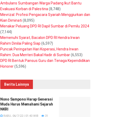
Ambulans Sumbangan Warga Padang Ikut Bantu
Evakuasi Korban di Palestina
(8,748)
Mevrizal: Profesi Pengacara Syariah Menggiurkan dan
Kian Diminati
(8,095)
Menakar Peluang DPD RI Dapil Sumbar di Pemilu 2024
(7,144)
Memenuhi Syarat, Bacalon DPD RI Hendra Irwan
Rahim Dinilai Paling Siap
(6,597)
Puncak Peringatan Hari Koperasi, Hendra Irwan
Rahim: Dua Menteri Bakal Hadir di Sumbar
(6,553)
DPD RI Bentuk Pansus Guru dan Tenaga Kependidikan
Honorer
(5,596)
Berita Lainnya
Nono Sampono Harap Generasi
Muda Harus Memahami Sejarah
NKRI
RABU, 06/7/22 | 01:40 WIB
31