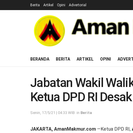
Berita
Artikel
Opini
Advertorial
BERANDA
BERITA
ARTIKEL
OPINI
ADVERT
Jabatan Wakil Wali
Ketua DPD RI Desak 
Senin, 17/5/21 | 04:33 WIB
in
Berita
JAKARTA, AmanMakmur.com
—Ketua DPD RI,