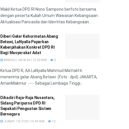
Wakil Ketua DPD RI Nono Sampono berfoto bersama
dengan peserta Kuliah Umum Wawasan Kebangsaan :
Aktualisasi Pancasila dan Identitas Kebangsaan...
Diberi Gelar Kehormatan Abang
Betawi, LaNyalla Paparkan
Keberpihakan Konkret DPD RI
Bagi Masyarakat Adat
MINGGU, 04/8/24 | 15:23 WIB
5
Ketua DPD R, AA LaNyalla Mahmud Mattalitti
menerima gelar Abang Betawi. (Foto : dpd) JAKARTA,
AmanMakmur ---- Sebagai Lembaga Tinggi...
Dihadiri Raja-Raja Nusantara,
Sidang Paripurna DPD RI
Sepakati Penguatan Sistem
Bernegara
JUMAT, 14/7/23 | 15:44 WIB
12