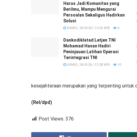
Harus Jadi Komunitas yang
Berilmu, Mampu Mengurai
Persoalan Sekaligus Hadirkan
Solusi
KAMIS, 06/8/26 | 13:56 WIB
6
Dankodiklatad Letjen TNI
Mohamad Hasan Hadiri
Peninjauan Latihan Operasi
Terintegrasi TNI
KAMIS, 06/8/26 | 13:38 WIB
10
kesejahteraan merupakan yang terpenting untuk di
(Rel/dpd)
Post Views:
376