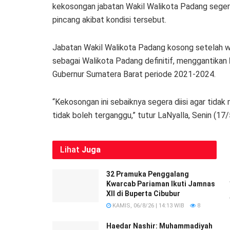
kekosongan jabatan Wakil Walikota Padang segera 
pincang akibat kondisi tersebut.
Jabatan Wakil Walikota Padang kosong setelah w
sebagai Walikota Padang definitif, menggantikan
Gubernur Sumatera Barat periode 2021-2024.
“Kekosongan ini sebaiknya segera diisi agar tida
tidak boleh terganggu,” tutur LaNyalla, Senin (17/
Lihat
Juga
32 Pramuka Penggalang
Kwarcab Pariaman Ikuti Jamnas
XII di Buperta Cibubur
KAMIS, 06/8/26 | 14:13 WIB
8
Haedar Nashir: Muhammadiyah