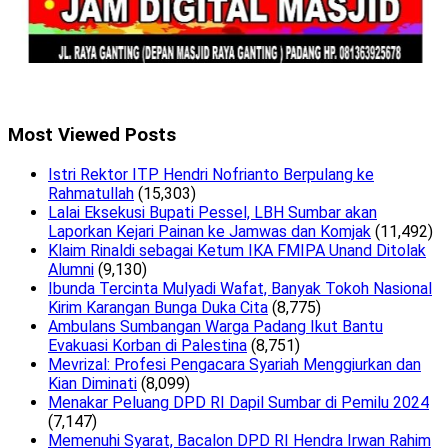
Most Viewed Posts
Istri Rektor ITP Hendri Nofrianto Berpulang ke
Rahmatullah
(15,303)
Lalai Eksekusi Bupati Pessel, LBH Sumbar akan
Laporkan Kejari Painan ke Jamwas dan Komjak
(11,492)
Klaim Rinaldi sebagai Ketum IKA FMIPA Unand Ditolak
Alumni
(9,130)
Ibunda Tercinta Mulyadi Wafat, Banyak Tokoh Nasional
Kirim Karangan Bunga Duka Cita
(8,775)
Ambulans Sumbangan Warga Padang Ikut Bantu
Evakuasi Korban di Palestina
(8,751)
Mevrizal: Profesi Pengacara Syariah Menggiurkan dan
Kian Diminati
(8,099)
Menakar Peluang DPD RI Dapil Sumbar di Pemilu 2024
(7,147)
Memenuhi Syarat, Bacalon DPD RI Hendra Irwan Rahim