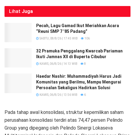
Lihat
Juga
Pecah, Lagu Gamad Ikut Meriahkan Acara
“Reuni SMP 7 ’85 Padang”
SABTU, 08/8/26 | 17:45 WIB
106
32 Pramuka Penggalang Kwarcab Pariaman
Ikuti Jamnas XII di Buperta Cibubur
KAMIS, 06/8/26 | 14:13 WIB
8
Haedar Nashir: Muhammadiyah Harus Jadi
Komunitas yang Berilmu, Mampu Mengurai
Persoalan Sekaligus Hadirkan Solusi
KAMIS, 06/8/26 | 13:56 WIB
6
Pada tahap awal konsolidasi, struktur kepemilikan saham
perusahaan konsolidasi terdiri atas 74,47 persen Pelindo
Group yang dipegang oleh Pelindo Sinergi Lokaseva