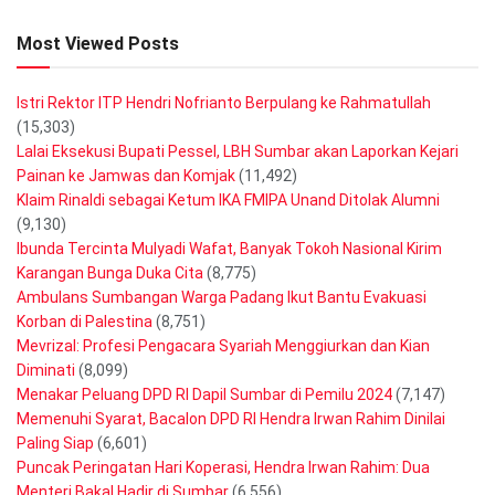
Most Viewed Posts
Istri Rektor ITP Hendri Nofrianto Berpulang ke Rahmatullah
(15,303)
Lalai Eksekusi Bupati Pessel, LBH Sumbar akan Laporkan Kejari
Painan ke Jamwas dan Komjak
(11,492)
Klaim Rinaldi sebagai Ketum IKA FMIPA Unand Ditolak Alumni
(9,130)
Ibunda Tercinta Mulyadi Wafat, Banyak Tokoh Nasional Kirim
Karangan Bunga Duka Cita
(8,775)
Ambulans Sumbangan Warga Padang Ikut Bantu Evakuasi
Korban di Palestina
(8,751)
Mevrizal: Profesi Pengacara Syariah Menggiurkan dan Kian
Diminati
(8,099)
Menakar Peluang DPD RI Dapil Sumbar di Pemilu 2024
(7,147)
Memenuhi Syarat, Bacalon DPD RI Hendra Irwan Rahim Dinilai
Paling Siap
(6,601)
Puncak Peringatan Hari Koperasi, Hendra Irwan Rahim: Dua
Menteri Bakal Hadir di Sumbar
(6,556)