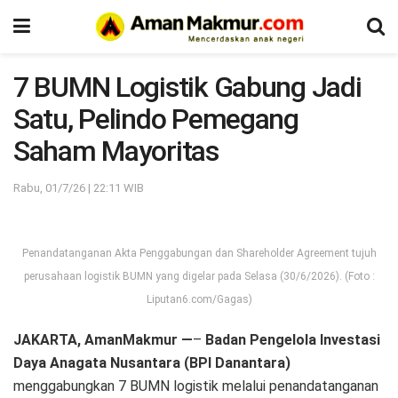
7 BUMN Logistik Gabung Jadi
Satu, Pelindo Pemegang
Saham Mayoritas
Rabu, 01/7/26 | 22:11 WIB
Penandatanganan Akta Penggabungan dan Shareholder Agreement tujuh
perusahaan logistik BUMN yang digelar pada Selasa (30/6/2026). (Foto :
Liputan6.com/Gagas)
JAKARTA, AmanMakmur —
–
Badan Pengelola Investasi
Daya Anagata Nusantara (BPI Danantara)
menggabungkan 7 BUMN logistik melalui penandatanganan