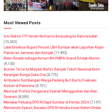
Most Viewed Posts
Istri Rektor ITP Hendri Nofrianto Berpulang ke Rahmatullah
(15,303)
Lalai Eksekusi Bupati Pessel, LBH Sumbar akan Laporkan Kejari
Painan ke Jamwas dan Komjak
(11,492)
Klaim Rinaldi sebagai Ketum IKA FMIPA Unand Ditolak Alumni
(9,130)
Ibunda Tercinta Mulyadi Wafat, Banyak Tokoh Nasional Kirim
Karangan Bunga Duka Cita
(8,775)
Ambulans Sumbangan Warga Padang Ikut Bantu Evakuasi
Korban di Palestina
(8,751)
Mevrizal: Profesi Pengacara Syariah Menggiurkan dan Kian
Diminati
(8,099)
Menakar Peluang DPD RI Dapil Sumbar di Pemilu 2024
(7,147)
Memenuhi Syarat, Bacalon DPD RI Hendra Irwan Rahim Dinilai