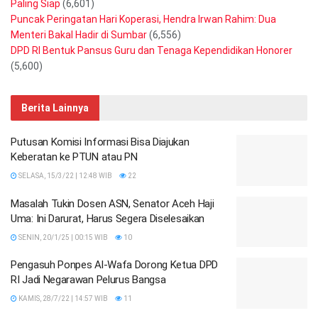
Paling Siap
(6,601)
Puncak Peringatan Hari Koperasi, Hendra Irwan Rahim: Dua
Menteri Bakal Hadir di Sumbar
(6,556)
DPD RI Bentuk Pansus Guru dan Tenaga Kependidikan Honorer
(5,600)
Berita Lainnya
Putusan Komisi Informasi Bisa Diajukan
Keberatan ke PTUN atau PN
SELASA, 15/3/22 | 12:48 WIB
22
Masalah Tukin Dosen ASN, Senator Aceh Haji
Uma: Ini Darurat, Harus Segera Diselesaikan
SENIN, 20/1/25 | 00:15 WIB
10
Pengasuh Ponpes Al-Wafa Dorong Ketua DPD
RI Jadi Negarawan Pelurus Bangsa
KAMIS, 28/7/22 | 14:57 WIB
11