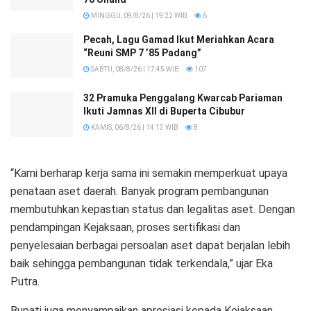
MINGGU, 09/8/26 | 19:22 WIB
6
Pecah, Lagu Gamad Ikut Meriahkan Acara
“Reuni SMP 7 ’85 Padang”
SABTU, 08/8/26 | 17:45 WIB
107
32 Pramuka Penggalang Kwarcab Pariaman
Ikuti Jamnas XII di Buperta Cibubur
KAMIS, 06/8/26 | 14:13 WIB
8
“Kami berharap kerja sama ini semakin memperkuat upaya
penataan aset daerah. Banyak program pembangunan
membutuhkan kepastian status dan legalitas aset. Dengan
pendampingan Kejaksaan, proses sertifikasi dan
penyelesaian berbagai persoalan aset dapat berjalan lebih
baik sehingga pembangunan tidak terkendala,” ujar Eka
Putra.
Bupati juga menyampaikan apresiasi kepada Kejaksaan