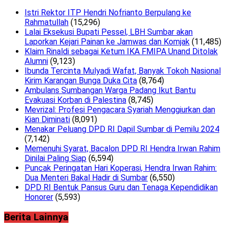
Istri Rektor ITP Hendri Nofrianto Berpulang ke
Rahmatullah
(15,296)
Lalai Eksekusi Bupati Pessel, LBH Sumbar akan
Laporkan Kejari Painan ke Jamwas dan Komjak
(11,485)
Klaim Rinaldi sebagai Ketum IKA FMIPA Unand Ditolak
Alumni
(9,123)
Ibunda Tercinta Mulyadi Wafat, Banyak Tokoh Nasional
Kirim Karangan Bunga Duka Cita
(8,764)
Ambulans Sumbangan Warga Padang Ikut Bantu
Evakuasi Korban di Palestina
(8,745)
Mevrizal: Profesi Pengacara Syariah Menggiurkan dan
Kian Diminati
(8,091)
Menakar Peluang DPD RI Dapil Sumbar di Pemilu 2024
(7,142)
Memenuhi Syarat, Bacalon DPD RI Hendra Irwan Rahim
Dinilai Paling Siap
(6,594)
Puncak Peringatan Hari Koperasi, Hendra Irwan Rahim:
Dua Menteri Bakal Hadir di Sumbar
(6,550)
DPD RI Bentuk Pansus Guru dan Tenaga Kependidikan
Honorer
(5,593)
Berita Lainnya