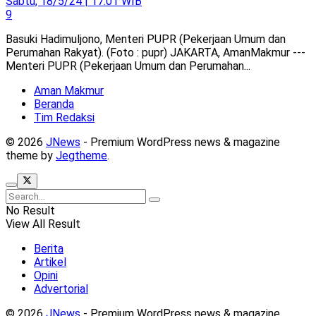
Sabtu, 18/5/24 | 17:01 WIB
9
Basuki Hadimuljono, Menteri PUPR (Pekerjaan Umum dan
Perumahan Rakyat). (Foto : pupr) JAKARTA, AmanMakmur ---
Menteri PUPR (Pekerjaan Umum dan Perumahan...
Aman Makmur
Beranda
Tim Redaksi
© 2026
JNews
- Premium WordPress news & magazine
theme by
Jegtheme
.
No Result
View All Result
Berita
Artikel
Opini
Advertorial
© 2026
JNews
- Premium WordPress news & magazine