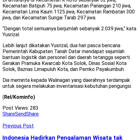
Kecamatan Batipuh 75 jiwa, Kecamatan Pariangan 210 jiwa,
Kecamatan Lima Kaum 1125 jiwa, Kecamatan Rambatan 300
jiwa, dan Kecamatan Sungai Tarab 297 jiwa.
“Dengan total semuanya berjumlah sebanyak 2.039 jiwa,” kata
Yusrizal.
Lebih lanjut dikatakan Yusrizal, dua hari pasca bencana
Pemerintah Kabupaten Tanah Datar mendapat sejumlah
bantuan logistik dan personel dari daerah tetangga seperti
Gerakan Pramuka Kwarcab Kota Solok, Dinas Sosial Kota
Solok, Baznas Limapuluh Kota, dan Pemko Payakumbuh.
Dia meminta kepada Walinagari yang daerahnya terdampak
untuk segera melakukan inventarisasi kebutuhan pengungsi.
(
Rel/Kominfo)
Post Views:
283
Share
Send
Share
Previous Post
Indonesia Hadirkan Pengalaman Wisata tak