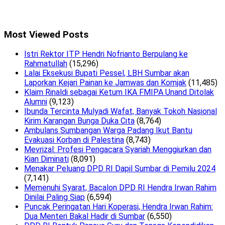
Most Viewed Posts
Istri Rektor ITP Hendri Nofrianto Berpulang ke
Rahmatullah
(15,296)
Lalai Eksekusi Bupati Pessel, LBH Sumbar akan
Laporkan Kejari Painan ke Jamwas dan Komjak
(11,485)
Klaim Rinaldi sebagai Ketum IKA FMIPA Unand Ditolak
Alumni
(9,123)
Ibunda Tercinta Mulyadi Wafat, Banyak Tokoh Nasional
Kirim Karangan Bunga Duka Cita
(8,764)
Ambulans Sumbangan Warga Padang Ikut Bantu
Evakuasi Korban di Palestina
(8,743)
Mevrizal: Profesi Pengacara Syariah Menggiurkan dan
Kian Diminati
(8,091)
Menakar Peluang DPD RI Dapil Sumbar di Pemilu 2024
(7,141)
Memenuhi Syarat, Bacalon DPD RI Hendra Irwan Rahim
Dinilai Paling Siap
(6,594)
Puncak Peringatan Hari Koperasi, Hendra Irwan Rahim:
Dua Menteri Bakal Hadir di Sumbar
(6,550)