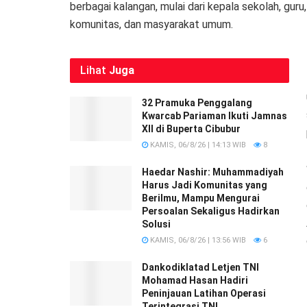
berbagai kalangan, mulai dari kepala sekolah, guru, 
komunitas, dan masyarakat umum.
Lihat
Juga
32 Pramuka Penggalang
Kwarcab Pariaman Ikuti Jamnas
XII di Buperta Cibubur
KAMIS, 06/8/26 | 14:13 WIB
8
Haedar Nashir: Muhammadiyah
Harus Jadi Komunitas yang
Berilmu, Mampu Mengurai
Persoalan Sekaligus Hadirkan
Solusi
KAMIS, 06/8/26 | 13:56 WIB
6
Dankodiklatad Letjen TNI
Mohamad Hasan Hadiri
Peninjauan Latihan Operasi
Terintegrasi TNI