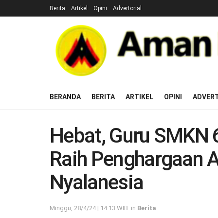
Berita
Artikel
Opini
Advertorial
BERANDA
BERITA
ARTIKEL
OPINI
ADVERT
Hebat, Guru SMKN 6
Raih Penghargaan A
Nyalanesia
Minggu, 28/4/24 | 14:13 WIB
in
Berita