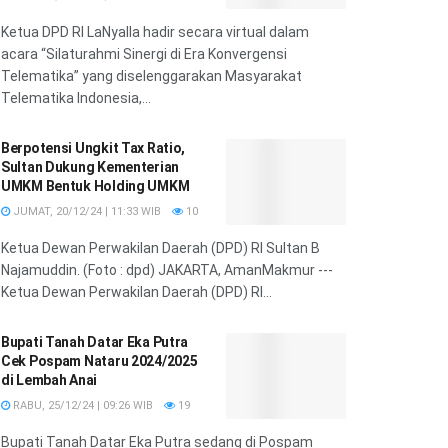
Ketua DPD RI LaNyalla hadir secara virtual dalam
acara “Silaturahmi Sinergi di Era Konvergensi
Telematika” yang diselenggarakan Masyarakat
Telematika Indonesia,...
Berpotensi Ungkit Tax Ratio,
Sultan Dukung Kementerian
UMKM Bentuk Holding UMKM
JUMAT, 20/12/24 | 11:33 WIB
10
Ketua Dewan Perwakilan Daerah (DPD) RI Sultan B
Najamuddin. (Foto : dpd) JAKARTA, AmanMakmur ---
Ketua Dewan Perwakilan Daerah (DPD) RI...
Bupati Tanah Datar Eka Putra
Cek Pospam Nataru 2024/2025
di Lembah Anai
RABU, 25/12/24 | 09:26 WIB
19
Bupati Tanah Datar Eka Putra sedang di Pospam