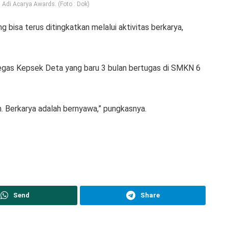
di Acarya Awards. (Foto : Dok)
bisa terus ditingkatkan melalui aktivitas berkarya,
 tegas Kepsek Deta yang baru 3 bulan bertugas di SMKN 6
n. Berkarya adalah bernyawa,” pungkasnya.
Send
Share