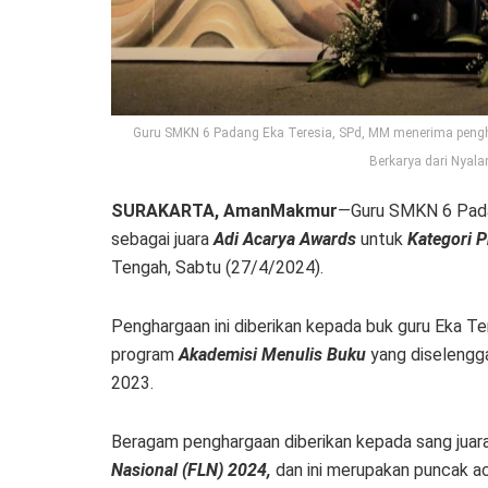
Guru SMKN 6 Padang Eka Teresia, SPd, MM menerima pengha
Berkarya dari Nyalan
SURAKARTA, AmanMakmur
—Guru SMKN 6 Pa
sebagai juara
Adi Acarya Awards
untuk
Kategori P
Tengah, Sabtu (27/4/2024).
Penghargaan ini diberikan kepada buk guru Eka Ter
program
Akademisi Menulis Buku
yang diselengg
2023.
Beragam penghargaan diberikan kepada sang juara
Nasional (FLN) 2024,
dan ini merupakan puncak a