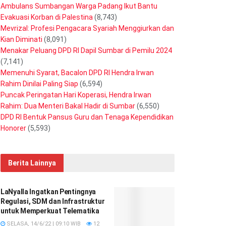
Ambulans Sumbangan Warga Padang Ikut Bantu
Evakuasi Korban di Palestina
(8,743)
Mevrizal: Profesi Pengacara Syariah Menggiurkan dan
Kian Diminati
(8,091)
Menakar Peluang DPD RI Dapil Sumbar di Pemilu 2024
(7,141)
Memenuhi Syarat, Bacalon DPD RI Hendra Irwan
Rahim Dinilai Paling Siap
(6,594)
Puncak Peringatan Hari Koperasi, Hendra Irwan
Rahim: Dua Menteri Bakal Hadir di Sumbar
(6,550)
DPD RI Bentuk Pansus Guru dan Tenaga Kependidikan
Honorer
(5,593)
Berita Lainnya
LaNyalla Ingatkan Pentingnya
Regulasi, SDM dan Infrastruktur
untuk Memperkuat Telematika
SELASA, 14/6/22 | 09:10 WIB
12