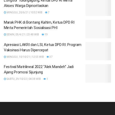
Longsor Tulungagung, Ketua DPD RI Minta
Akses Warga Diprioritaskan
MINGGU, 20/6/21 | 10:52 WIB
7
Marak PHK di Bontang Kaltim, Ketua DPD RI
Minta Pemerintah Sosialisasi PHI
SENIN, 05/4/21 | 23:48 WIB
19
Apresiasi LAKRI dan LSI, Ketua DPD RI: Program
Vaksinasi Harus Dipercepat
MINGGU, 10/10/21 | 12:55 WIB
37
Festival Matrilineal 2022 “Alek Mandeh” Jadi
Ajang Promosi Sijunjung
SABTU, 29/10/22 | 04:38 WIB
1