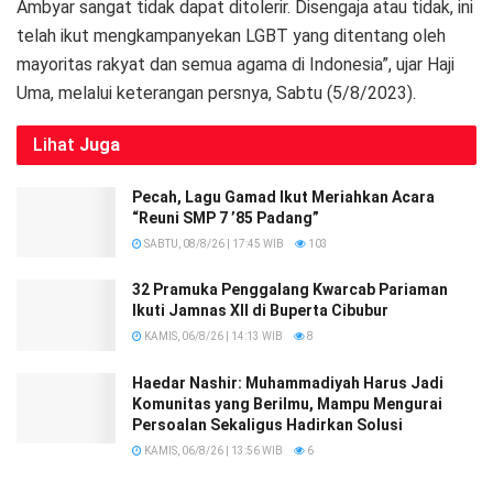
Ambyar sangat tidak dapat ditolerir. Disengaja atau tidak, ini
telah ikut mengkampanyekan LGBT yang ditentang oleh
mayoritas rakyat dan semua agama di Indonesia”, ujar Haji
Uma, melalui keterangan persnya, Sabtu (5/8/2023).
Lihat
Juga
Pecah, Lagu Gamad Ikut Meriahkan Acara
“Reuni SMP 7 ’85 Padang”
SABTU, 08/8/26 | 17:45 WIB
103
32 Pramuka Penggalang Kwarcab Pariaman
Ikuti Jamnas XII di Buperta Cibubur
KAMIS, 06/8/26 | 14:13 WIB
8
Haedar Nashir: Muhammadiyah Harus Jadi
Komunitas yang Berilmu, Mampu Mengurai
Persoalan Sekaligus Hadirkan Solusi
KAMIS, 06/8/26 | 13:56 WIB
6