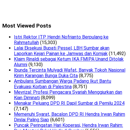
Most Viewed Posts
Istri Rektor ITP Hendri Nofrianto Berpulang ke
Rahmatullah
(15,303)
Lalai Eksekusi Bupati Pessel, LBH Sumbar akan
Laporkan Kejari Painan ke Jamwas dan Komjak
(11,492)
Klaim Rinaldi sebagai Ketum IKA FMIPA Unand Ditolak
Alumni
(9,130)
Ibunda Tercinta Mulyadi Wafat, Banyak Tokoh Nasional
Kirim Karangan Bunga Duka Cita
(8,775)
Ambulans Sumbangan Warga Padang Ikut Bantu
Evakuasi Korban di Palestina
(8,751)
Mevrizal: Profesi Pengacara Syariah Menggiurkan dan
Kian Diminati
(8,099)
Menakar Peluang DPD RI Dapil Sumbar di Pemilu 2024
(7,147)
Memenuhi Syarat, Bacalon DPD RI Hendra Irwan Rahim
Dinilai Paling Siap
(6,601)
Puncak Peringatan Hari Koperasi, Hendra Irwan Rahim: