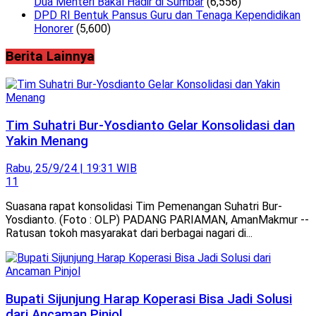
Dua Menteri Bakal Hadir di Sumbar
(6,556)
DPD RI Bentuk Pansus Guru dan Tenaga Kependidikan
Honorer
(5,600)
Berita Lainnya
Tim Suhatri Bur-Yosdianto Gelar Konsolidasi dan
Yakin Menang
Rabu, 25/9/24 | 19:31 WIB
11
Suasana rapat konsolidasi Tim Pemenangan Suhatri Bur-
Yosdianto. (Foto : OLP) PADANG PARIAMAN, AmanMakmur --
Ratusan tokoh masyarakat dari berbagai nagari di...
Bupati Sijunjung Harap Koperasi Bisa Jadi Solusi
dari Ancaman Pinjol