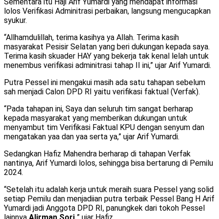
Sementara itu Haji Arif Yumardi yang mendapat informasi
lolos Verifikasi Adminitrasi perbaikan, langsung mengucapkan
syukur.
“Allhamdulillah, terima kasihya ya Allah. Terima kasih
masyarakat Pesisir Selatan yang beri dukungan kepada saya.
Terima kasih skuader HAY yang bekerja tak kenal lelah untuk
menembus verifikasi adminitrasi tahap II ini,” ujar Arif Yumardi.
Putra Pessel ini mengakui masih ada satu tahapan sebelum
sah menjadi Calon DPD RI yaitu verifikasi faktual (Verfak).
“Pada tahapan ini, Saya dan seluruh tim sangat berharap
kepada masyarakat yang memberikan dukungan untuk
menyambut tim Verifikasi Faktual KPU dengan senyum dan
mengatakan yaa dan yaa serta ya,” ujar Arif Yumardi.
Sedangkan Hafiz Mahendra berharap di tahapan Verfak
nantinya, Arif Yumardi lolos, sehingga bisa bertarung di Pemilu
2024.
“Setelah itu adalah kerja untuk meraih suara Pessel yang solid
setiap Pemilu dan menjadiian putra terbaik Pessel Bang H Arif
Yumardi jadi Anggota DPD RI, panungkek dari tokoh Pessel
lainnya
Alirman Sori,
” ujar Hafiz.