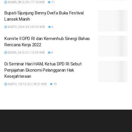
KAMIS, 08/2/24 | 17:16 WIB
11
Bupati Sijunjung Benny Dwifa Buka Festival
Lansek Manih
SABTU, 20/4/24 | 07:34 WIB
5
Komite II DPD RI dan Kemenhub Sinergi Bahas
Rencana Kerja 2022
SENIN, 24/5/21 | 15:39 WIB
4
Di Seminar Hari HAM, Ketua DPD RI Sebut
Penjajahan Ekonomi Pelanggaran Hak
Kesejahteraan
SABTU, 10/12/22 | 18:21 WIB
19