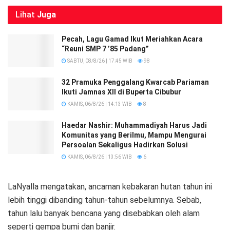
Lihat
Juga
Pecah, Lagu Gamad Ikut Meriahkan Acara
“Reuni SMP 7 ’85 Padang”
SABTU, 08/8/26 | 17:45 WIB
98
32 Pramuka Penggalang Kwarcab Pariaman
Ikuti Jamnas XII di Buperta Cibubur
KAMIS, 06/8/26 | 14:13 WIB
8
Haedar Nashir: Muhammadiyah Harus Jadi
Komunitas yang Berilmu, Mampu Mengurai
Persoalan Sekaligus Hadirkan Solusi
KAMIS, 06/8/26 | 13:56 WIB
6
LaNyalla mengatakan, ancaman kebakaran hutan tahun ini
lebih tinggi dibanding tahun-tahun sebelumnya. Sebab,
tahun lalu banyak bencana yang disebabkan oleh alam
seperti gempa bumi dan banjir.