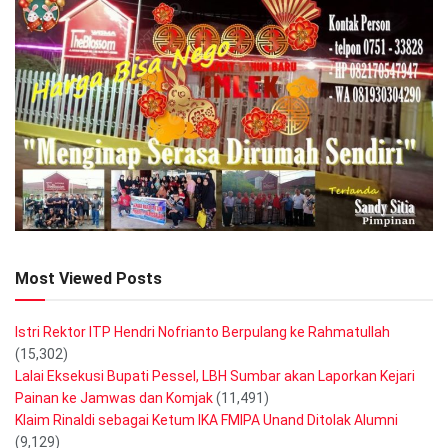
Most Viewed Posts
Istri Rektor ITP Hendri Nofrianto Berpulang ke Rahmatullah
(15,302)
Lalai Eksekusi Bupati Pessel, LBH Sumbar akan Laporkan Kejari
Painan ke Jamwas dan Komjak
(11,491)
Klaim Rinaldi sebagai Ketum IKA FMIPA Unand Ditolak Alumni
(9,129)