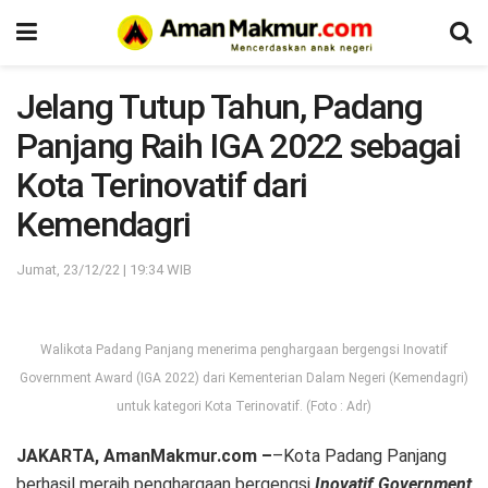
Jelang Tutup Tahun, Padang
Panjang Raih IGA 2022 sebagai
Kota Terinovatif dari
Kemendagri
Jumat, 23/12/22 | 19:34 WIB
Walikota Padang Panjang menerima penghargaan bergengsi Inovatif
Government Award (IGA 2022) dari Kementerian Dalam Negeri (Kemendagri)
untuk kategori Kota Terinovatif. (Foto : Adr)
JAKARTA, AmanMakmur.com –
–Kota Padang Panjang
berhasil meraih penghargaan bergengsi
Inovatif Government