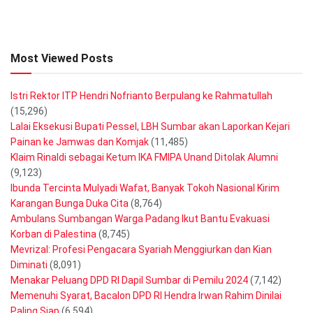
Most Viewed Posts
Istri Rektor ITP Hendri Nofrianto Berpulang ke Rahmatullah
(15,296)
Lalai Eksekusi Bupati Pessel, LBH Sumbar akan Laporkan Kejari
Painan ke Jamwas dan Komjak
(11,485)
Klaim Rinaldi sebagai Ketum IKA FMIPA Unand Ditolak Alumni
(9,123)
Ibunda Tercinta Mulyadi Wafat, Banyak Tokoh Nasional Kirim
Karangan Bunga Duka Cita
(8,764)
Ambulans Sumbangan Warga Padang Ikut Bantu Evakuasi
Korban di Palestina
(8,745)
Mevrizal: Profesi Pengacara Syariah Menggiurkan dan Kian
Diminati
(8,091)
Menakar Peluang DPD RI Dapil Sumbar di Pemilu 2024
(7,142)
Memenuhi Syarat, Bacalon DPD RI Hendra Irwan Rahim Dinilai
Paling Siap
(6,594)