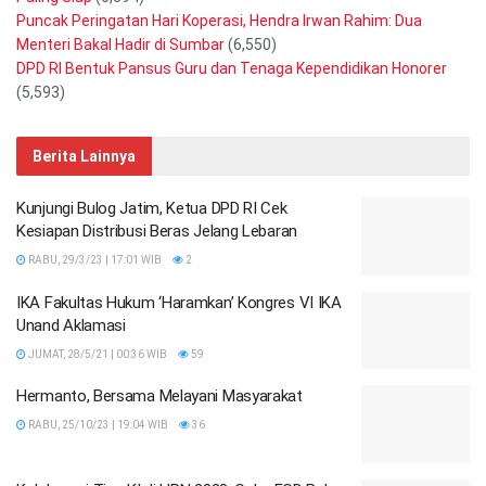
Puncak Peringatan Hari Koperasi, Hendra Irwan Rahim: Dua
Menteri Bakal Hadir di Sumbar
(6,550)
DPD RI Bentuk Pansus Guru dan Tenaga Kependidikan Honorer
(5,593)
Berita Lainnya
Kunjungi Bulog Jatim, Ketua DPD RI Cek
Kesiapan Distribusi Beras Jelang Lebaran
RABU, 29/3/23 | 17:01 WIB
2
IKA Fakultas Hukum ‘Haramkan’ Kongres VI IKA
Unand Aklamasi
JUMAT, 28/5/21 | 00:36 WIB
59
Hermanto, Bersama Melayani Masyarakat
RABU, 25/10/23 | 19:04 WIB
36