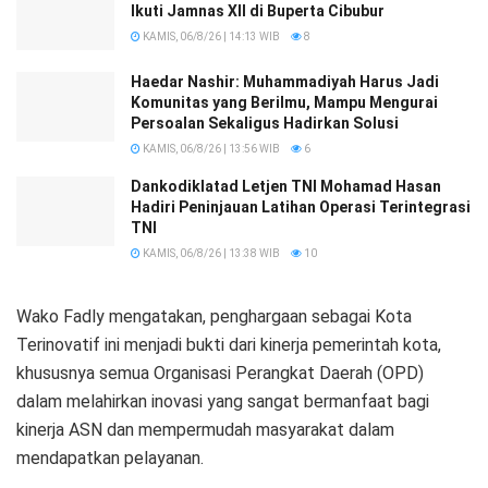
Ikuti Jamnas XII di Buperta Cibubur
KAMIS, 06/8/26 | 14:13 WIB
8
Haedar Nashir: Muhammadiyah Harus Jadi
Komunitas yang Berilmu, Mampu Mengurai
Persoalan Sekaligus Hadirkan Solusi
KAMIS, 06/8/26 | 13:56 WIB
6
Dankodiklatad Letjen TNI Mohamad Hasan
Hadiri Peninjauan Latihan Operasi Terintegrasi
TNI
KAMIS, 06/8/26 | 13:38 WIB
10
Wako Fadly mengatakan, penghargaan sebagai Kota
Terinovatif ini menjadi bukti dari kinerja pemerintah kota,
khususnya semua Organisasi Perangkat Daerah (OPD)
dalam melahirkan inovasi yang sangat bermanfaat bagi
kinerja ASN dan mempermudah masyarakat dalam
mendapatkan pelayanan.