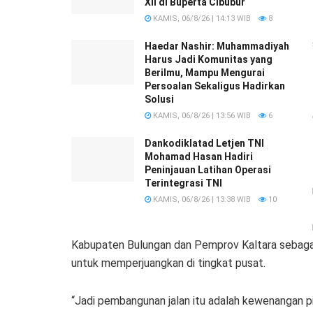
XII di Buperta Cibubur
KAMIS, 06/8/26 | 14:13 WIB
8
Haedar Nashir: Muhammadiyah
Harus Jadi Komunitas yang
Berilmu, Mampu Mengurai
Persoalan Sekaligus Hadirkan
Solusi
KAMIS, 06/8/26 | 13:56 WIB
6
Dankodiklatad Letjen TNI
Mohamad Hasan Hadiri
Peninjauan Latihan Operasi
Terintegrasi TNI
KAMIS, 06/8/26 | 13:38 WIB
10
Kabupaten Bulungan dan Pemprov Kaltara sebagai
untuk memperjuangkan di tingkat pusat.
“Jadi pembangunan jalan itu adalah kewenangan pi