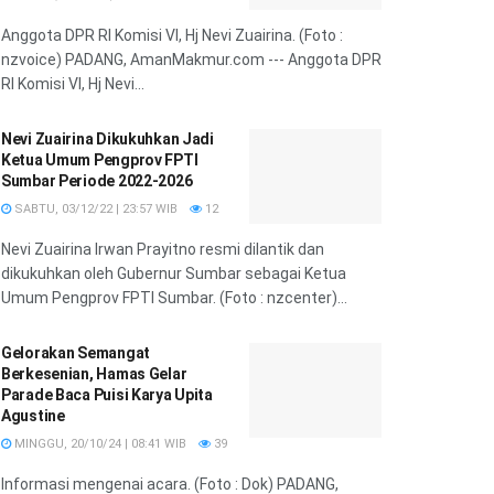
Anggota DPR RI Komisi VI, Hj Nevi Zuairina. (Foto :
nzvoice) PADANG, AmanMakmur.com --- Anggota DPR
RI Komisi VI, Hj Nevi...
Nevi Zuairina Dikukuhkan Jadi
Ketua Umum Pengprov FPTI
Sumbar Periode 2022-2026
SABTU, 03/12/22 | 23:57 WIB
12
Nevi Zuairina Irwan Prayitno resmi dilantik dan
dikukuhkan oleh Gubernur Sumbar sebagai Ketua
Umum Pengprov FPTI Sumbar. (Foto : nzcenter)...
Gelorakan Semangat
Berkesenian, Hamas Gelar
Parade Baca Puisi Karya Upita
Agustine
MINGGU, 20/10/24 | 08:41 WIB
39
Informasi mengenai acara. (Foto : Dok) PADANG,