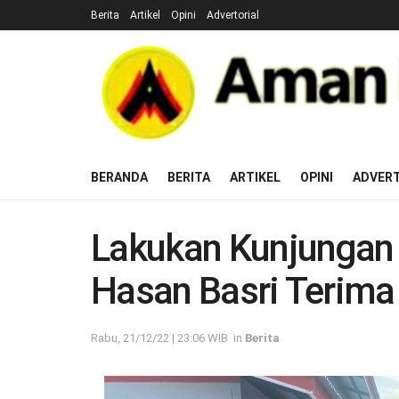
Berita
Artikel
Opini
Advertorial
BERANDA
BERITA
ARTIKEL
OPINI
ADVERT
Lakukan Kunjungan 
Hasan Basri Terima
Rabu, 21/12/22 | 23:06 WIB
in
Berita