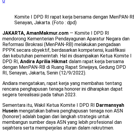
0
Komite I DPD RI rapat kerja bersama dengan MenPAN-RB 
Senayan, Jakarta. (Foto : dpd)
JAKARTA, AmanMakmur.com
— Komite I DPD RI
mendorong Kementerian Pendayagunan Aparatur Negara dan
Reformasi Birokrasi (MenPAN-RB) melakukan pengadaan
PPPK secara obyektif, berdasarkan kompetensi, kualifikasi
dan kebutuhan pemerintah. Hal ini disampaikan Ketua Komite I
DPD RI,
Andira Aprilia Hikmat
dalam rapat kerja bersama
dengan MenPAN-RB di Ruang Rapat Sriwijaya, Gedung DPD
RI, Senayan, Jakarta, Senin (12/9/2022).
Andiara mengatakan, rapat kerja yang membahas tentang
rencana penghapusan tenaga honorer ini diharapkan dapat
segera terealisasi pada tahun 2023.
Sementara itu, Wakil Ketua Komite I DPD RI
Darmansyah
Husein
mengatakan bahwa penghapusan tenaga non ASN
(honorer) adalah bagian dari langkah strategis untuk
membangun sumber daya ASN yang lebih profesional dan
sejahtera serta memperjelas aturan dalam rekrutmen.