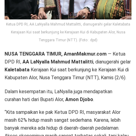
Ketua DPD RI, AA LaNyalla Mahmud Mattalitti, dianugerahi gelar Kaletabata
Kerajaan Kui saat berkunjung ke Kerajaan Kui di Kabupaten Alor, Nusa
Tenggara Timur (NTT). (Foto : dpd)
NUSA TENGGARA TIMUR, AmanMakmur.com
— Ketua
DPD RI,
AA LaNyalla Mahmud Mattalitti
, dianugerahi gelar
Kaletabata
Kerajaan Kui saat berkunjung ke Kerajaan Kui di
Kabupaten Alor, Nusa Tenggara Timur (NTT), Kamis (2/6).
Dalam kesempatan itu, LaNyalla juga mendapatkan
curahan hati dari Bupati Alor,
Amon Djobo
.
“Kita sampaikan ke pak Ketua DPD RI, masyarakat Alor
masih 62% hidup masih sangat sederhana. Karena, lebih
banyak mereka ada hidup di daerah-daerah pedalaman.
Akses ekonominya masih sangat terbatas sekali, tapi kalau