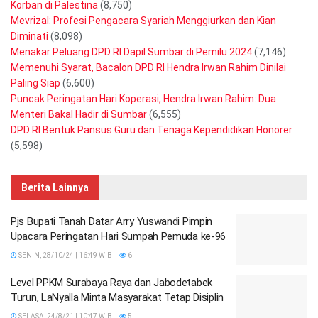
Korban di Palestina
(8,750)
Mevrizal: Profesi Pengacara Syariah Menggiurkan dan Kian
Diminati
(8,098)
Menakar Peluang DPD RI Dapil Sumbar di Pemilu 2024
(7,146)
Memenuhi Syarat, Bacalon DPD RI Hendra Irwan Rahim Dinilai
Paling Siap
(6,600)
Puncak Peringatan Hari Koperasi, Hendra Irwan Rahim: Dua
Menteri Bakal Hadir di Sumbar
(6,555)
DPD RI Bentuk Pansus Guru dan Tenaga Kependidikan Honorer
(5,598)
Berita Lainnya
Pjs Bupati Tanah Datar Arry Yuswandi Pimpin
Upacara Peringatan Hari Sumpah Pemuda ke-96
SENIN, 28/10/24 | 16:49 WIB
6
Level PPKM Surabaya Raya dan Jabodetabek
Turun, LaNyalla Minta Masyarakat Tetap Disiplin
SELASA, 24/8/21 | 10:47 WIB
5