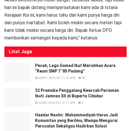
hari ini bapak datang mempersatukan kami ada di Istana
Kerajaan Kui ini, kami harus tahu dan kami punya harga diri
dan punya martabat. Kami boleh miskin secara materi tapi
kami tidak miskin secara harga diri. Bapak Ketua DPD
memberikan semangat kepada kami,” katanya.
Lihat
Juga
Pecah, Lagu Gamad Ikut Meriahkan Acara
“Reuni SMP 7 ’85 Padang”
SABTU, 08/8/26 | 17:45 WIB
98
32 Pramuka Penggalang Kwarcab Pariaman
Ikuti Jamnas XII di Buperta Cibubur
KAMIS, 06/8/26 | 14:13 WIB
8
Haedar Nashir: Muhammadiyah Harus Jadi
Komunitas yang Berilmu, Mampu Mengurai
Persoalan Sekaligus Hadirkan Solusi