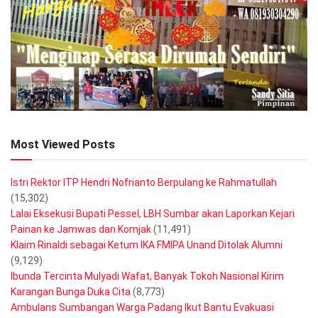
Most Viewed Posts
Istri Rektor ITP Hendri Nofrianto Berpulang ke Rahmatullah
(15,302)
Lalai Eksekusi Bupati Pessel, LBH Sumbar akan Laporkan Kejari
Painan ke Jamwas dan Komjak
(11,491)
Klaim Rinaldi sebagai Ketum IKA FMIPA Unand Ditolak Alumni
(9,129)
Ibunda Tercinta Mulyadi Wafat, Banyak Tokoh Nasional Kirim
Karangan Bunga Duka Cita
(8,773)
Ambulans Sumbangan Warga Padang Ikut Bantu Evakuasi