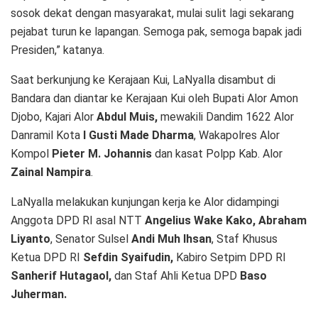
sosok dekat dengan masyarakat, mulai sulit lagi sekarang
pejabat turun ke lapangan. Semoga pak, semoga bapak jadi
Presiden,” katanya.
Saat berkunjung ke Kerajaan Kui, LaNyalla disambut di
Bandara dan diantar ke Kerajaan Kui oleh Bupati Alor Amon
Djobo, Kajari Alor
Abdul Muis,
mewakili Dandim 1622 Alor
Danramil Kota
I Gusti Made Dharma
, Wakapolres Alor
Kompol
Pieter M. Johannis
dan kasat Polpp Kab. Alor
Zainal Nampira
.
LaNyalla melakukan kunjungan kerja ke Alor didampingi
Anggota DPD RI asal NTT
Angelius Wake Kako, Abraham
Liyanto
, Senator Sulsel
Andi Muh Ihsan
, Staf Khusus
Ketua DPD RI
Sefdin Syaifudin,
Kabiro Setpim DPD RI
Sanherif Hutagaol,
dan Staf Ahli Ketua DPD
Baso
Juherman.